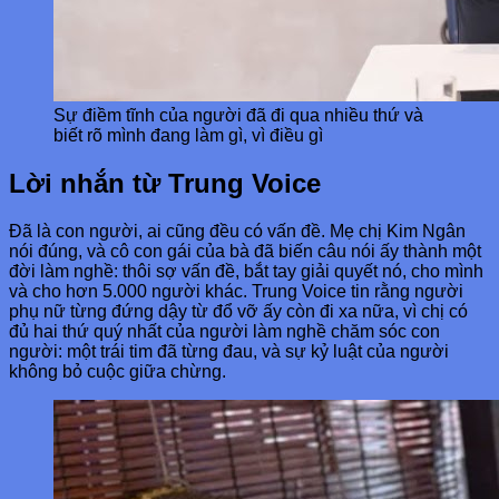
Sự điềm tĩnh của người đã đi qua nhiều thứ và
biết rõ mình đang làm gì, vì điều gì
Lời nhắn từ Trung Voice
Đã là con người, ai cũng đều có vấn đề. Mẹ chị Kim Ngân
nói đúng, và cô con gái của bà đã biến câu nói ấy thành một
đời làm nghề: thôi sợ vấn đề, bắt tay giải quyết nó, cho mình
và cho hơn 5.000 người khác. Trung Voice tin rằng người
phụ nữ từng đứng dậy từ đổ vỡ ấy còn đi xa nữa, vì chị có
đủ hai thứ quý nhất của người làm nghề chăm sóc con
người: một trái tim đã từng đau, và sự kỷ luật của người
không bỏ cuộc giữa chừng.