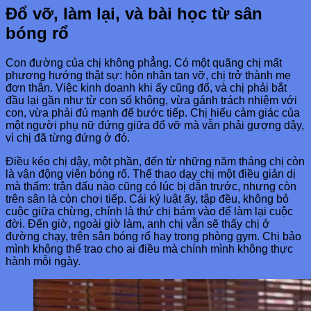
Đổ vỡ, làm lại, và bài học từ sân
bóng rổ
Con đường của chị không phẳng. Có một quãng chị mất
phương hướng thật sự: hôn nhân tan vỡ, chị trở thành mẹ
đơn thân. Việc kinh doanh khi ấy cũng đổ, và chị phải bắt
đầu lại gần như từ con số không, vừa gánh trách nhiệm với
con, vừa phải đủ mạnh để bước tiếp. Chị hiểu cảm giác của
một người phụ nữ đứng giữa đổ vỡ mà vẫn phải gượng dậy,
vì chị đã từng đứng ở đó.
Điều kéo chị dậy, một phần, đến từ những năm tháng chị còn
là vận động viên bóng rổ. Thể thao dạy chị một điều giản dị
mà thấm: trận đấu nào cũng có lúc bị dẫn trước, nhưng còn
trên sân là còn chơi tiếp. Cái kỷ luật ấy, tập đều, không bỏ
cuộc giữa chừng, chính là thứ chị bám vào để làm lại cuộc
đời. Đến giờ, ngoài giờ làm, anh chị vẫn sẽ thấy chị ở
đường chạy, trên sân bóng rổ hay trong phòng gym. Chị bảo
mình không thể trao cho ai điều mà chính mình không thực
hành mỗi ngày.