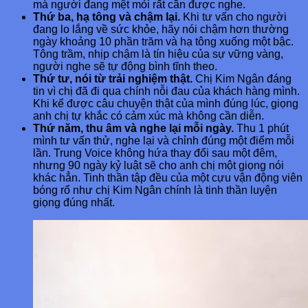
mà người đang mệt mỏi rất cần được nghe.
Thứ ba, hạ tông và chậm lại.
Khi tư vấn cho người
đang lo lắng về sức khỏe, hãy nói chậm hơn thường
ngày khoảng 10 phần trăm và hạ tông xuống một bậc.
Tông trầm, nhịp chậm là tín hiệu của sự vững vàng,
người nghe sẽ tự động bình tĩnh theo.
Thứ tư, nói từ trải nghiệm thật.
Chị Kim Ngân đáng
tin vì chị đã đi qua chính nỗi đau của khách hàng mình.
Khi kể được câu chuyện thật của mình đúng lúc, giọng
anh chị tự khắc có cảm xúc mà không cần diễn.
Thứ năm, thu âm và nghe lại mỗi ngày.
Thu 1 phút
mình tư vấn thử, nghe lại và chỉnh đúng một điểm mỗi
lần. Trung Voice không hứa thay đổi sau một đêm,
nhưng 90 ngày kỷ luật sẽ cho anh chị một giọng nói
khác hẳn. Tinh thần tập đều của một cựu vận động viên
bóng rổ như chị Kim Ngân chính là tinh thần luyện
giọng đúng nhất.