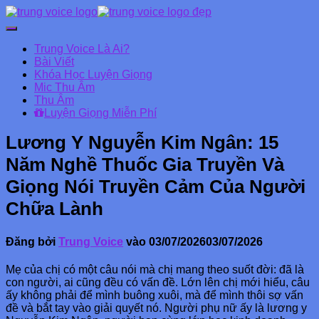
Chuyển
đổi
Trung Voice Là Ai?
Danh
Bài Viết
mục
Khóa Học Luyện Giọng
chính
Mic Thu Âm
Thu Âm
Luyện Giọng Miễn Phí
Lương Y Nguyễn Kim Ngân: 15
Năm Nghề Thuốc Gia Truyền Và
Giọng Nói Truyền Cảm Của Người
Chữa Lành
Đăng bởi
Trung Voice
vào
03/07/2026
03/07/2026
Mẹ của chị có một câu nói mà chị mang theo suốt đời: đã là
con người, ai cũng đều có vấn đề. Lớn lên chị mới hiểu, câu
ấy không phải để mình buông xuôi, mà để mình thôi sợ vấn
đề và bắt tay vào giải quyết nó. Người phụ nữ ấy là lương y