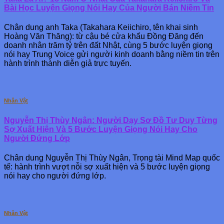
Bài Học Luyện Giọng Nói Hay Của Người Bán Niềm Tin
Chân dung anh Taka (Takahara Keiichiro, tên khai sinh
Hoàng Văn Thăng): từ cậu bé cửa khẩu Đồng Đăng đến
doanh nhân trăm tỷ trên đất Nhật, cùng 5 bước luyện giọng
nói hay Trung Voice gửi người kinh doanh bằng niềm tin trên
hành trình thành diễn giả trực tuyến.
Nhân Vật
Nguyễn Thị Thùy Ngân: Người Dạy Sơ Đồ Tư Duy Từng
Sợ Xuất Hiện Và 5 Bước Luyện Giọng Nói Hay Cho
Người Đứng Lớp
Chân dung Nguyễn Thị Thùy Ngân, Trọng tài Mind Map quốc
tế: hành trình vượt nỗi sợ xuất hiện và 5 bước luyện giọng
nói hay cho người đứng lớp.
Nhân Vật