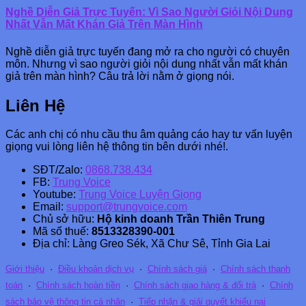
Nghề Diễn Giả Trực Tuyến: Vì Sao Người Giỏi Nội Dung
Nhất Vẫn Mất Khán Giả Trên Màn Hình
Nghề diễn giả trực tuyến đang mở ra cho người có chuyên
môn. Nhưng vì sao người giỏi nội dung nhất vẫn mất khán
giả trên màn hình? Câu trả lời nằm ở giọng nói.
Liên Hệ
Các anh chị có nhu cầu thu âm quảng cáo hay tư vấn luyện
giọng vui lòng liên hệ thông tin bên dưới nhé!.
SĐT/Zalo:
0868.738.434
FB:
Trung Voice
Youtube:
Trung Voice Luyện Giọng
Email:
support@trungvoice.com
Chủ sở hữu:
Hộ kinh doanh Trần Thiên Trung
Mã số thuế:
8513328390-001
Địa chỉ: Làng Greo Sék, Xã Chư Sê, Tỉnh Gia Lai
Giới thiệu
·
Điều khoản dịch vụ
·
Chính sách giá
·
Chính sách thanh
toán
·
Chính sách hoàn tiền
·
Chính sách giao hàng & đổi trả
·
Chính
sách bảo vệ thông tin cá nhân
·
Tiếp nhận & giải quyết khiếu nại