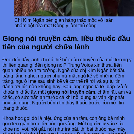
Chị Kim Ngân bên gian hàng thảo mộc với sản
phẩm bột rửa mặt Đông y làm thủ công
Giọng nói truyền cảm, liều thuốc đầu
tiên của người chữa lành
Đọc đến đây, anh chị có thể hỏi: câu chuyện của một lương y
thì liên quan gì đến giọng nói? Trung Voice xin thưa, liên
quan nhiều hơn ta tưởng. Nghề của chị Kim Ngân bắt đầu
bằng lắng nghe: người phụ nữ mất ngủ kể về những đêm
trắng, người mẹ sau sinh kể về cơ thể rã rời và sự tự tin
đánh rơi lúc nào không hay. Sau lắng nghe là lời đáp. Và ở
khoảnh khắc ấy, một
giọng nói truyền cảm
, chậm rãi, ấm và
chắc, có sức trấn an trước cả khi nội dung tư vấn kịp phát
huy tác dụng. Người bệnh tin thầy thuốc trước, rồi mới tin
thang thuốc.
Khoa học gọi đó là hiệu ứng của an tâm, còn ông bà mình
gọi đơn giản hơn: lời nói, gói vàng. Một người tư vấn sức
khỏe nói vội, nói gắt, nói như trả bài, thì bài thuốc hay mấy