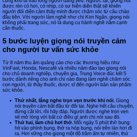
cũng khó đi vào lòng người đang yếu. Ngược lại, giọng nói
được rèn có hơi, có nhịp, có sự hiện diện thật sẽ khiến
người đối diện cảm thấy mình được chăm sóc từ câu chào
đầu tiên. Với người làm nghề như chị Kim Ngân, giọng nói
không phải trang sức, nó là dụng cụ hành nghề nằm cạnh
cân thuốc.
5 bước luyện giọng nói truyền cảm
cho người tư vấn sức khỏe
Từ 8 năm thu âm quảng cáo cho các thương hiệu như
VinFast, Honda, Nescafé và nhiều năm đào tạo giọng nói
cho chủ doanh nghiệp, chuyên gia, Trung Voice đúc kết 5
bước dành riêng cho anh chị nào đang làm nghề chăm sóc
con người, từ thầy thuốc, dược sĩ đến người bán sản phẩm
sức khỏe.
Thứ nhất, lắng nghe trọn vẹn trước khi nói.
Giọng
nói truyền cảm bắt đầu từ đôi tai. Nghe hết câu chuyện,
đừng cắt lời, rồi hãy đáp. Người được nghe trọn vẹn
sẽ mở lòng với bất cứ điều gì anh chị nói sau đó.
Thứ hai, làm chủ hơi thở.
Mỗi ngày 5 phút thở bụng:
hít vào phình bụng, thở ra hóp bụng, nói trên làn hơi đi
ra. Hơi vững cho giọng một độ trầm ấm tự nhiên, thứ