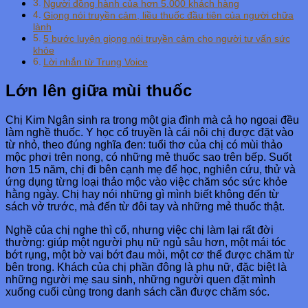
Người đồng hành của hơn 5.000 khách hàng
Giọng nói truyền cảm, liều thuốc đầu tiên của người chữa
lành
5 bước luyện giọng nói truyền cảm cho người tư vấn sức
khỏe
Lời nhắn từ Trung Voice
Lớn lên giữa mùi thuốc
Chị Kim Ngân sinh ra trong một gia đình mà cả họ ngoại đều
làm nghề thuốc. Y học cổ truyền là cái nôi chị được đặt vào
từ nhỏ, theo đúng nghĩa đen: tuổi thơ của chị có mùi thảo
mộc phơi trên nong, có những mẻ thuốc sao trên bếp. Suốt
hơn 15 năm, chị đi bên cạnh mẹ để học, nghiên cứu, thử và
ứng dụng từng loại thảo mộc vào việc chăm sóc sức khỏe
hằng ngày. Chị hay nói những gì mình biết không đến từ
sách vở trước, mà đến từ đôi tay và những mẻ thuốc thật.
Nghề của chị nghe thì cổ, nhưng việc chị làm lại rất đời
thường: giúp một người phụ nữ ngủ sâu hơn, một mái tóc
bớt rụng, một bờ vai bớt đau mỏi, một cơ thể được chăm từ
bên trong. Khách của chị phần đông là phụ nữ, đặc biệt là
những người mẹ sau sinh, những người quen đặt mình
xuống cuối cùng trong danh sách cần được chăm sóc.