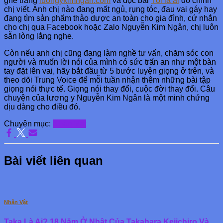
ghé trang
luongykimngan.com
và đọc bài
Tôi là ai
do chính
chị viết. Anh chị nào đang mất ngủ, rụng tóc, đau vai gáy hay
đang tìm sản phẩm thảo dược an toàn cho gia đình, cứ nhắn
cho chị qua Facebook hoặc Zalo Nguyễn Kim Ngân, chị luôn
sẵn lòng lắng nghe.
Còn nếu anh chị cũng đang làm nghề tư vấn, chăm sóc con
người và muốn lời nói của mình có sức trấn an như một bàn
tay đặt lên vai, hãy bắt đầu từ 5 bước luyện giọng ở trên, và
theo dõi Trung Voice để mỗi tuần nhận thêm những bài tập
giọng nói thực tế. Giọng nói thay đổi, cuộc đời thay đổi. Câu
chuyện của lương y Nguyễn Kim Ngân là một minh chứng
dịu dàng cho điều đó.
Chuyên mục:
Nhân Vật
Bài viết liên quan
Nhân Vật
Taka Là Ai? 18 Năm Ở Nhật Của Takahara Keiichiro Và