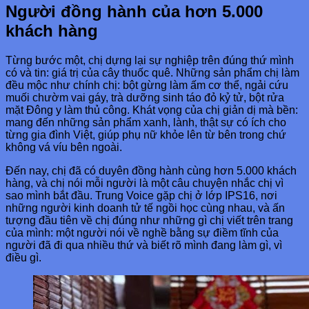
Người đồng hành của hơn 5.000
khách hàng
Từng bước một, chị dựng lại sự nghiệp trên đúng thứ mình
có và tin: giá trị của cây thuốc quê. Những sản phẩm chị làm
đều mộc như chính chị: bột gừng làm ấm cơ thể, ngải cứu
muối chườm vai gáy, trà dưỡng sinh táo đỏ kỷ tử, bột rửa
mặt Đông y làm thủ công. Khát vọng của chị giản dị mà bền:
mang đến những sản phẩm xanh, lành, thật sự có ích cho
từng gia đình Việt, giúp phụ nữ khỏe lên từ bên trong chứ
không vá víu bên ngoài.
Đến nay, chị đã có duyên đồng hành cùng hơn 5.000 khách
hàng, và chị nói mỗi người là một câu chuyện nhắc chị vì
sao mình bắt đầu. Trung Voice gặp chị ở lớp IPS16, nơi
những người kinh doanh tử tế ngồi học cùng nhau, và ấn
tượng đầu tiên về chị đúng như những gì chị viết trên trang
của mình: một người nói về nghề bằng sự điềm tĩnh của
người đã đi qua nhiều thứ và biết rõ mình đang làm gì, vì
điều gì.