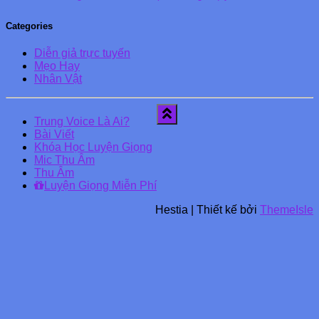
Categories
Diễn giả trực tuyến
Mẹo Hay
Nhân Vật
Trung Voice Là Ai?
Bài Viết
Khóa Học Luyện Giọng
Mic Thu Âm
Thu Âm
Luyện Giọng Miễn Phí
Hestia | Thiết kế bởi
ThemeIsle