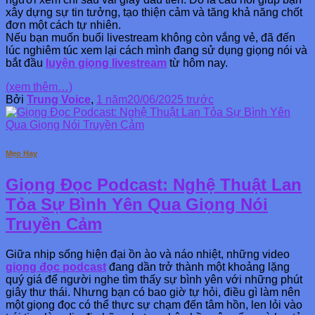
xây dựng sự tin tưởng, tạo thiện cảm và tăng khả năng chốt
đơn một cách tự nhiên.
Nếu bạn muốn buổi livestream không còn vắng vẻ, đã đến
lúc nghiêm túc xem lại cách mình đang sử dụng giọng nói và
bắt đầu
luyện giọng livestream
từ hôm nay.
(xem thêm…)
Bởi
Trung Voice
,
1 năm
20/06/2025
trước
Mẹo Hay
Giọng Đọc Podcast: Nghệ Thuật Lan
Tỏa Sự Bình Yên Qua Giọng Nói
Truyền Cảm
Giữa nhịp sống hiện đại ồn ào và náo nhiệt, những video
giọng đọc podcast
đang dần trở thành một khoảng lặng
quý giá để người nghe tìm thấy sự bình yên với những phút
giây thư thái. Nhưng bạn có bao giờ tự hỏi, điều gì làm nên
một giọng đọc có thể thực sự chạm đến tâm hồn, len lỏi vào