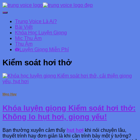
Chuyển
đổi
Trung Voice Là Ai?
Danh
Bài Viết
mục
Khóa Học Luyện Giọng
chính
Mic Thu Âm
Thu Âm
Luyện Giọng Miễn Phí
Kiểm soát hơi thở
Mẹo Hay
Khóa luyện giọng Kiểm soát hơi thở:
Không lo hụt hơi, giọng yếu!
Bạn thường xuyên cảm thấy
hụt hơi
khi nói chuyện lâu,
thuyết trình hay đơn giản là khi cần trình bày một ý tưởng?