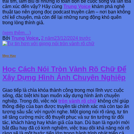
trái tim, làm dịu đi những lo toan bộn bề cuộc sống và lan tỏa
cảm xúc đến vậy? Hãy cùng
Trung Voice
khám phá nghệ
thuật tạo nên giọng đọc podcast truyền cảm – nơi bạn không
chỉ kể chuyện, mà còn để lại những rung động khó quên
trong lòng thính giả.
(xem thêm…)
Bởi
Trung Voice
,
2 năm
23/12/2024
trước
Mẹo Hay
Học Cách Nói Tròn Vành Rõ Chữ Để
Xây Dựng Hình Ảnh Chuyên Nghiệp
Giao tiếp là chìa khóa thành công trong mọi lĩnh vực cuộc
sống, đặc biệt khi bạn muốn xây dựng hình ảnh chuyên
nghiệp. Trong đó, việc nói
tròn vành rõ chữ
không chỉ giúp
thông điệp của bạn được truyền tải chính xác mà còn tạo ấn
tượng sâu sắc với người nghe. Một giọng nói rõ ràng, tự tin
sẽ tăng cường mức độ thuyết phục và sự tin tưởng từ đối
tác, khách hàng hay khán giả của bạn. Dù bạn là người mới
bắt đầu hay đã có kinh nghiệm, việc trau dồi khả năng nói rõ
ràng sẽ là một bước tiến lớn trong hành trình phát triển cá