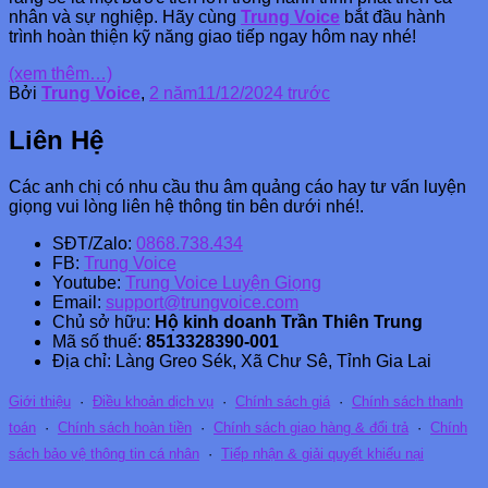
nhân và sự nghiệp. Hãy cùng
Trung Voice
bắt đầu hành
trình hoàn thiện kỹ năng giao tiếp ngay hôm nay nhé!
(xem thêm…)
Bởi
Trung Voice
,
2 năm
11/12/2024
trước
Liên Hệ
Các anh chị có nhu cầu thu âm quảng cáo hay tư vấn luyện
giọng vui lòng liên hệ thông tin bên dưới nhé!.
SĐT/Zalo:
0868.738.434
FB:
Trung Voice
Youtube:
Trung Voice Luyện Giọng
Email:
support@trungvoice.com
Chủ sở hữu:
Hộ kinh doanh Trần Thiên Trung
Mã số thuế:
8513328390-001
Địa chỉ: Làng Greo Sék, Xã Chư Sê, Tỉnh Gia Lai
Giới thiệu
·
Điều khoản dịch vụ
·
Chính sách giá
·
Chính sách thanh
toán
·
Chính sách hoàn tiền
·
Chính sách giao hàng & đổi trả
·
Chính
sách bảo vệ thông tin cá nhân
·
Tiếp nhận & giải quyết khiếu nại