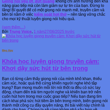
Giọng nói yếu ớt, đứt quãng
không chỉ ảnh hưởng đến khả
năng giao tiếp mà còn làm giảm sự tự tin của bạn. Đừng lo
lắng! Bí quyết để có một giọng nói mạnh mẽ, truyền cảm và
bền bỉ nằm ở việc
kiểm soát hơi thở
– nền tảng vững chắc
cho mọi kỹ thuật luyện giọng nói hiệu quả.
(xem thêm…)
Bởi
Trung Voice
,
1 năm
27/06/2025
trước
Mẹo Hay
Khóa học luyện giọng truyền cảm:
Khơi dậy sức hút từ bên trong
Bạn có từng cảm thấy giọng nói của mình khô khan, thiếu
cảm xúc, hoặc quá thô cứng khiến người nghe khó tập
trung? Bạn mong muốn mỗi lời nói thốt ra đều có sức lay
động, chạm đến trái tim người nghe và khiến bạn trở nên
cuốn hút hơn trong mọi cuộc giao tiếp? Nếu bạn đang tìm
cách khai phá sức hút tiềm ẩn bên trong mình, biến giọng nói
thành một công cụ đầy quyền năng, thì bài viết này chính là
dành cho bạn. Chúng ta sẽ cùng khám phá sâu hơn về