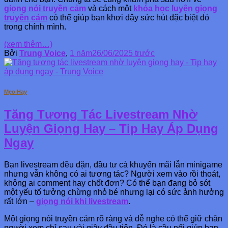
giọng nói truyền cảm
và cách một
khóa học luyện giọng
truyền cảm
có thể giúp bạn khơi dậy sức hút đặc biệt đó
trong chính mình.
(xem thêm…)
Bởi
Trung Voice
,
1 năm
26/06/2025
trước
Mẹo Hay
Tăng Tương Tác Livestream Nhờ
Luyện Giọng Hay – Tip Hay Áp Dụng
Ngay
Bạn livestream đều đặn, đầu tư cả khuyến mãi lẫn minigame
nhưng vẫn không có ai tương tác? Người xem vào rồi thoát,
không ai comment hay chốt đơn? Có thể bạn đang bỏ sót
một yếu tố tưởng chừng nhỏ bé nhưng lại có sức ảnh hưởng
rất lớn –
giọng nói khi livestream
.
Một giọng nói truyền cảm rõ ràng và dễ nghe có thể giữ chân
người xem chỉ sau vài giây đầu tiên. Đó là cầu nối giúp bạn