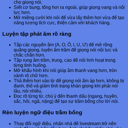
cho giọng nói.
Siết cơ bụng, tống hơi ra ngoài, giúp giọng vang và nội
lực hơn.
Mở miệng cười khi nói để vừa lấy thêm hơi vừa để tạo
năng lượng tích cực, thiện cảm với khách hàng.
Luyện tập phát âm rõ ràng
Tập các nguyên âm (A, O, Ô, I, U, Ư) để mở rộng
quãng giọng, luyện âm trầm để giọng nói nội lực và
chắc chắn hơn.
Tập rung âm trầm, trung, cao để nói linh hoạt trong
từng tình huống​.
Mở khẩu hình khi nói giúp âm thanh vang hơn, tròn
vành rõ chữ hơn.
Thả thêm hơi vào từ để giọng nói ấm áp hơn, không bị
đanh, thô và giảm tình trạng khàn giọng khi phải nói
lâu, nói nhiều.
Đọc rõ từng từ, chú ý đến thanh dấu (ngang, huyền,
sắc, hỏi, ngã, nặng) để tạo sự trầm bổng cho lời nói.
Rèn luyện ngữ điệu trầm bổng
Thay đổi ngữ điệu, nhấn nhá để livestream trở nên