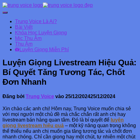
Chuyển
đổi
Trung Voice Là Ai?
Danh
Bài Viết
mục
Khóa Học Luyện Giọng
chính
Mic Thu Âm
Thu Âm
Luyện Giọng Miễn Phí
Luyện Giọng Livestream Hiệu Quả:
Bí Quyết Tăng Tương Tác, Chốt
Đơn Nhanh
Đăng bởi
Trung Voice
vào
25/12/2024
25/12/2024
Xin chào các anh chị! Hôm nay, Trung Voice muốn chia sẻ
với mọi người một chủ đề mà chắc chắn rất anh chị hay
livestream bán hàng quan tâm. Đó là bí quyết để
luyện
giọng livestream hiệu quả
– một kỹ năng quan trọng không
thể thiếu nếu anh chị muốn gia tăng tương tác và chốt đơn
nhanh chóng. Chỉ cần giọng hay một chút, tự nhiên một chút