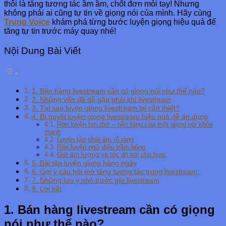
thôi là tăng tương tác ầm ầm, chốt đơn mỏi tay! Nhưng
không phải ai cũng tự tin về giọng nói của mình. Hãy cùng
Trung Voice
khám phá từng bước luyện giọng hiệu quả để
tăng tự tin trước máy quay nhé!
Nội Dung Bài Viết
1. Bán hàng livestream cần có giọng nói như thế nào?
2. Những vấn đề dễ gặp phải khi livestream
3. Tại sao luyện giọng livestream lại cần thiết?
4. Bí quyết luyện giọng livestream hiệu quả dễ áp dụng
Rèn luyện hơi thở – nền tảng của một giọng nói khỏe
mạnh
Luyện tập phát âm rõ ràng
Rèn luyện ngữ điệu trầm bổng
Giữ âm lượng và tốc độ nói phù hợp:
5. Bài tập luyện giọng hàng ngày
6. Gợi ý câu hỏi mở tăng tương tác trong livestream:
7. Những lưu ý nhỏ trước giờ livestream
8. Lời kết
1. Bán hàng livestream cần có giọng
nói như thế nào?