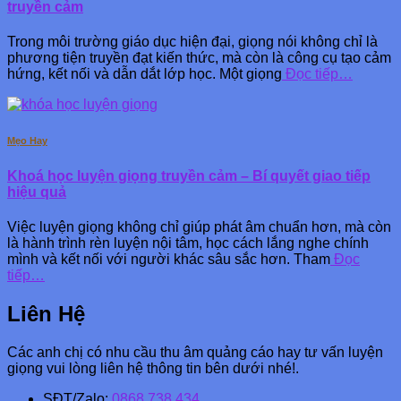
truyền cảm
Trong môi trường giáo dục hiện đại, giọng nói không chỉ là
phương tiện truyền đạt kiến thức, mà còn là công cụ tạo cảm
hứng, kết nối và dẫn dắt lớp học. Một giọng
Đọc tiếp…
Mẹo Hay
Khoá học luyện giọng truyền cảm – Bí quyết giao tiếp
hiệu quả
Việc luyện giọng không chỉ giúp phát âm chuẩn hơn, mà còn
là hành trình rèn luyện nội tâm, học cách lắng nghe chính
mình và kết nối với người khác sâu sắc hơn. Tham
Đọc
tiếp…
Liên Hệ
Các anh chị có nhu cầu thu âm quảng cáo hay tư vấn luyện
giọng vui lòng liên hệ thông tin bên dưới nhé!.
SĐT/Zalo:
0868.738.434