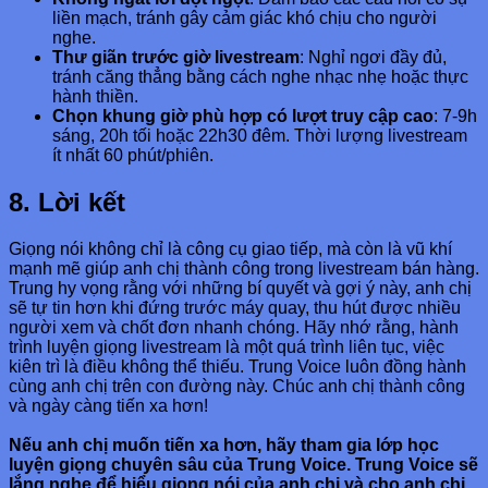
liền mạch, tránh gây cảm giác khó chịu cho người
nghe.
Thư giãn trước giờ livestream
: Nghỉ ngơi đầy đủ,
tránh căng thẳng bằng cách nghe nhạc nhẹ hoặc thực
hành thiền.
Chọn khung giờ phù hợp có lượt truy cập cao
: 7-9h
sáng, 20h tối hoặc 22h30 đêm. Thời lượng livestream
ít nhất 60 phút/phiên.
8. Lời kết
Giọng nói không chỉ là công cụ giao tiếp, mà còn là vũ khí
mạnh mẽ giúp anh chị thành công trong livestream bán hàng.
Trung hy vọng rằng với những bí quyết và gợi ý này, anh chị
sẽ tự tin hơn khi đứng trước máy quay, thu hút được nhiều
người xem và chốt đơn nhanh chóng. Hãy nhớ rằng, hành
trình luyện giọng livestream là một quá trình liên tục, việc
kiên trì là điều không thể thiếu. Trung Voice luôn đồng hành
cùng anh chị trên con đường này. Chúc anh chị thành công
và ngày càng tiến xa hơn!
Nếu anh chị muốn tiến xa hơn, hãy tham gia lớp học
luyện giọng chuyên sâu của Trung Voice. Trung Voice sẽ
lắng nghe để hiểu giọng nói của anh chị và cho anh chị