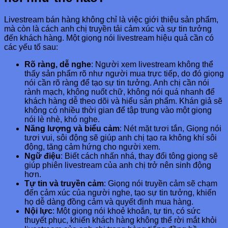
Livestream bán hàng không chỉ là việc giới thiệu sản phẩm,
mà còn là cách anh chị truyền tải cảm xúc và sự tin tưởng
đến khách hàng. Một giọng nói livestream hiệu quả cần có
các yếu tố sau:
Rõ ràng, dễ nghe
: Người xem livestream không thể
thấy sản phẩm rõ như người mua trực tiếp, do đó giọng
nói cần rõ ràng để tạo sự tin tưởng. Anh chị cần nói
rành mạch, không nuốt chữ, không nói quá nhanh để
khách hàng dễ theo dõi và hiểu sản phẩm. Khán giả sẽ
không có nhiều thời gian để tập trung vào một giọng
nói lè nhè, khó nghe.
Năng lượng và biểu cảm
: Nét mặt tươi tắn, Giọng nói
tươi vui, sôi động sẽ giúp anh chị tạo ra không khí sôi
động, tăng cảm hứng cho người xem.
Ngữ điệu
: Biết cách nhấn nhá, thay đổi tông giọng sẽ
giúp phiên livestream của anh chị trở nên sinh động
hơn.
Tự tin và truyền cảm
: Giọng nói truyền cảm sẽ chạm
đến cảm xúc của người nghe, tạo sự tin tưởng, khiến
họ dễ dàng đồng cảm và quyết định mua hàng.
Nội lực
: Một giọng nói khoẻ khoắn, tự tin, có sức
thuyết phục, khiến khách hàng không thể rời mắt khỏi