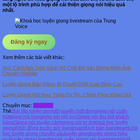
một lộ trình phù hợp để cải thiện giọng nói hiệu quả
nhất.
Đăng ký ngay
Xem thêm các bài viết khác:
Học Cách Nói Tròn Vành Rõ Chữ Để Xây Dựng Hình Ảnh
Chuyên Nghiệp
Luyện Giọng Bán Hàng: Bí Quyết Chốt Sale Đỉnh Cao
Luyện Giọng Nói Hay: Tăng Tự Tin, Chinh Phục Khán Giả
Chuyên mục:
Mẹo Hay
Thẻ:
Bài tập luyện giọng
Bí quyết chốt đơn
giọng nói cuốn
hút
giọng nói hay
giọng nói nội lực
Giọng nói thu hút khách
hàng
Giọng nói truyền cảm
giọng nói tự tin
khoá học luyện
giọng
Khởi động trước giờ livestream
Kịch bản livestream
Lớp
học luyện giọng chuyên sâu
luyện giọng
luyện giọng hiệu
quả
luyện giọng livestream
Luyện giọng nói livestream
Ngữ