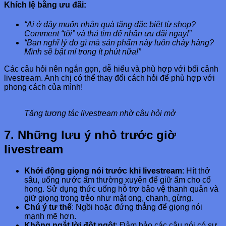
Khích lệ bằng ưu đãi:
“Ai ở đây muốn nhận quà tặng đặc biệt từ shop?
Comment “tôi” và thả tim để nhận ưu đãi ngay!”
“Bạn nghĩ lý do gì mà sản phẩm này luôn cháy hàng?
Mình sẽ bật mí trong ít phút nữa!”
Các câu hỏi nên ngắn gọn, dễ hiểu và phù hợp với bối cảnh
livestream. Anh chị có thể thay đổi cách hỏi để phù hợp với
phong cách của mình!
Tăng tương tác livestream nhờ câu hỏi mở
7. Những lưu ý nhỏ trước giờ
livestream
Khởi động giọng nói trước khi livestream
: Hít thở
sâu, uống nước ấm thường xuyên để giữ ẩm cho cổ
họng. Sử dụng thức uống hỗ trợ bảo vệ thanh quản và
giữ giọng trong trẻo như mật ong, chanh, gừng.
Chú ý tư thế
: Ngồi hoặc đứng thẳng để giọng nói
mạnh mẽ hơn.
Không ngắt lời đột ngột
: Đảm bảo các câu nói có sự