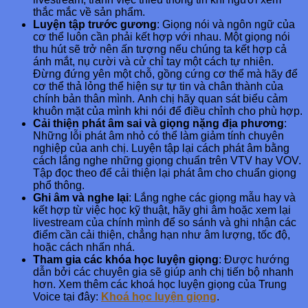
thắc mắc về sản phẩm.
Luyện tập trước gương
: Giọng nói và ngôn ngữ của
cơ thể luôn cần phải kết hợp với nhau. Một giọng nói
thu hút sẽ trở nên ấn tượng nếu chúng ta kết hợp cả
ánh mắt, nụ cười và cử chỉ tay một cách tự nhiên.
Đừng đứng yên một chỗ, gồng cứng cơ thể mà hãy để
cơ thể thả lỏng thể hiện sự tự tin và chân thành của
chính bản thân mình. Anh chị hãy quan sát biểu cảm
khuôn mặt của mình khi nói để điều chỉnh cho phù hợp.
Cải thiện phát âm sai và giọng nặng địa phương
:
Những lỗi phát âm nhỏ có thể làm giảm tính chuyên
nghiệp của anh chị. Luyện tập lại cách phát âm bằng
cách lắng nghe những giọng chuẩn trên VTV hay VOV.
Tập đọc theo để cải thiện lại phát âm cho chuẩn giọng
phổ thông.
Ghi âm và nghe lại
: Lắng nghe các giọng mẫu hay và
kết hợp từ việc học kỹ thuật, hãy ghi âm hoặc xem lại
livestream của chính mình để so sánh và ghi nhận các
điểm cần cải thiện, chẳng hạn như âm lượng, tốc độ,
hoặc cách nhấn nhá.
Tham gia các khóa học luyện giọng
: Được hướng
dẫn bởi các chuyên gia sẽ giúp anh chị tiến bộ nhanh
hơn. Xem thêm các khoá học luyện giọng của Trung
Voice tại đây:
Khoá học luyện giọng
.