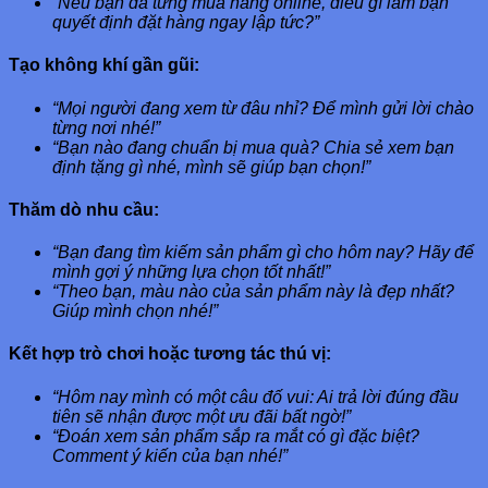
“Nếu bạn đã từng mua hàng online, điều gì làm bạn
quyết định đặt hàng ngay lập tức?”
Tạo không khí gần gũi:
“Mọi người đang xem từ đâu nhỉ? Để mình gửi lời chào
từng nơi nhé!”
“Bạn nào đang chuẩn bị mua quà? Chia sẻ xem bạn
định tặng gì nhé, mình sẽ giúp bạn chọn!”
Thăm dò nhu cầu:
“Bạn đang tìm kiếm sản phẩm gì cho hôm nay? Hãy để
mình gợi ý những lựa chọn tốt nhất!”
“Theo bạn, màu nào của sản phẩm này là đẹp nhất?
Giúp mình chọn nhé!”
Kết hợp trò chơi hoặc tương tác thú vị:
“Hôm nay mình có một câu đố vui: Ai trả lời đúng đầu
tiên sẽ nhận được một ưu đãi bất ngờ!”
“Đoán xem sản phẩm sắp ra mắt có gì đặc biệt?
Comment ý kiến của bạn nhé!”