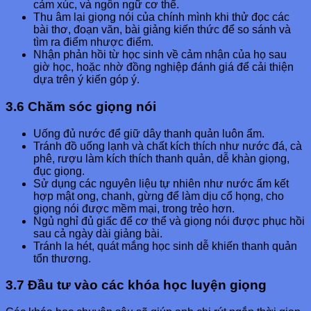
cảm xúc, và ngôn ngữ cơ thể.
Thu âm lại giọng nói của chính mình khi thử đọc các
bài thơ, đoạn văn, bài giảng kiến thức để so sánh và
tìm ra điểm nhược điểm.
Nhận phản hồi từ học sinh về cảm nhận của họ sau
giờ học, hoặc nhờ đồng nghiệp đánh giá để cải thiện
dựa trên ý kiến góp ý.
3.6 Chăm sóc giọng nói
Uống đủ nước để giữ dây thanh quản luôn ẩm.
Tránh đồ uống lạnh và chất kích thích như nước đá, cà
phê, rượu làm kích thích thanh quản, dễ khàn giọng,
đục giọng.
Sử dụng các nguyên liệu tự nhiên như nước ấm kết
hợp mật ong, chanh, gừng để làm dịu cổ họng, cho
giọng nói được mềm mại, trong trẻo hơn.
Ngủ nghỉ đủ giấc để cơ thể và giọng nói được phục hồi
sau cả ngày dài giảng bài.
Tránh la hét, quát mắng học sinh dễ khiến thanh quản
tổn thương.
3.7 Đầu tư vào các khóa học luyện giọng