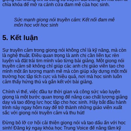
chìa khóa để mở ra cánh cửa đam mê của học sinh.
Sức mạnh giọng nói truyền cảm: Kết nối đam mê
môn học với học sinh
5. Kết luận
Sự truyền cảm trong giọng nói không chỉ là kỹ năng, mà còn
là nghệ thuật. Điều quan trọng là anh chị cần liên tục rèn
luyện và đặt trái tim mình vào từng bài giảng. Một giọng nói
truyền cảm sẽ không chỉ giúp các anh chị giáo viên tạo cho
mình một ấn tượng mạnh mẽ mà còn giúp xây dựng một môi
trường học tập tích cực và hiệu quả, nơi mà học sinh luôn
cảm thấy hứng thú và gắn kết với bài giảng.
Chính vì thế, việc đầu tư thời gian và công sức vào luyện
giọng là một bước quan trọng để nâng cao chất lượng giảng
dạy và tạo động lực học tập cho học sinh. Hãy bắt đầu hành
trình này ngay hôm nay để trở thành những giáo viên xuất
sắc với giọng nói truyền cảm và thu hút!
Đừng bỏ lỡ cơ hội cải thiện giọng nói và tạo dấu ấn với học
sinh! Đăng ký ngay khóa học Trung Voice để nâng tầm kỹ