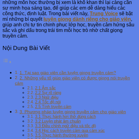
những môn học thường bị xem là khô khan thì lại càng cần
sự minh họa sáng tạo, để giúp các em dễ dàng hiểu các
công thức, định luật. Trong bài viết này,
Trung Voice
sẽ bật
mí những bí quyết
luyện giọng dành riêng cho giáo viên
,
giúp anh chị tự tin chinh phục lớp học, truyền cảm hứng sâu
sắc và ghi dấu trong trái tim mỗi học trò nhờ chất giọng
truyền cảm.
Nội Dung Bài Viết
1. Tại sao giáo viên cần luyện giọng truyền cảm?
2. Những yếu tố giúp giáo viên có được giọng nói truyền
cảm
2.1 Âm sắc
2.2 Sự rõ ràng
2.3 Ngữ điệu
2.4 Tốc độ nói
2.5 Tính truyền cảm
3. Phương pháp luyện giọng truyền cảm cho giáo viên
3.1 Thực hành hơi thở đúng cách
3.2 Luyện phát âm chuẩn
3.3 Điều chỉnh ngữ điệu và tốc độ
3.4 Học cách truyền cảm qua cảm xúc
3.5 Thực hành thường xuyên