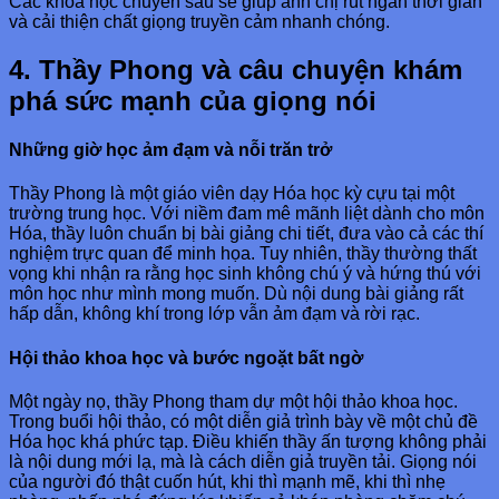
Các khóa học chuyên sâu sẽ giúp anh chị rút ngắn thời gian
và cải thiện chất giọng truyền cảm nhanh chóng.
4. Thầy Phong và câu chuyện khám
phá sức mạnh của giọng nói
Những giờ học ảm đạm và nỗi trăn trở
Thầy Phong là một giáo viên dạy Hóa học kỳ cựu tại một
trường trung học. Với niềm đam mê mãnh liệt dành cho môn
Hóa, thầy luôn chuẩn bị bài giảng chi tiết, đưa vào cả các thí
nghiệm trực quan để minh họa. Tuy nhiên, thầy thường thất
vọng khi nhận ra rằng học sinh không chú ý và hứng thú với
môn học như mình mong muốn. Dù nội dung bài giảng rất
hấp dẫn, không khí trong lớp vẫn ảm đạm và rời rạc.
Hội thảo khoa học và bước ngoặt bất ngờ
Một ngày nọ, thầy Phong tham dự một hội thảo khoa học.
Trong buổi hội thảo, có một diễn giả trình bày về một chủ đề
Hóa học khá phức tạp. Điều khiến thầy ấn tượng không phải
là nội dung mới lạ, mà là cách diễn giả truyền tải. Giọng nói
của người đó thật cuốn hút, khi thì mạnh mẽ, khi thì nhẹ