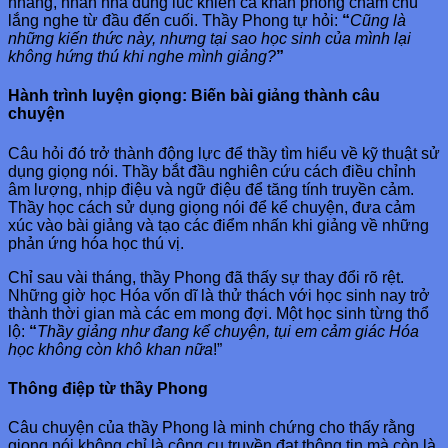
nhàng, nhấn nhá đúng lúc khiến cả khán phòng chăm chú
lắng nghe từ đầu đến cuối. Thầy Phong tự hỏi:
“
Cũng là
những kiến thức này, nhưng tại sao học sinh của mình lại
không hứng thú khi nghe mình giảng?
”
Hành trình luyện giọng: Biến bài giảng thành câu
chuyện
Câu hỏi đó trở thành động lực để thầy tìm hiểu về kỹ thuật sử
dụng giọng nói. Thầy bắt đầu nghiên cứu cách điều chỉnh
âm lượng, nhịp điệu và ngữ điệu để tăng tính truyền cảm.
Thầy học cách sử dụng giọng nói để kể chuyện, đưa cảm
xúc vào bài giảng và tạo các điểm nhấn khi giảng về những
phản ứng hóa học thú vị.
Chỉ sau vài tháng, thầy Phong đã thấy sự thay đổi rõ rệt.
Những giờ học Hóa vốn dĩ là thử thách với học sinh nay trở
thành thời gian mà các em mong đợi. Một học sinh từng thổ
lộ:
“
Thầy giảng như đang kể chuyện, tụi em cảm giác Hóa
học không còn khô khan nữa
!”
Thông điệp từ thầy Phong
Câu chuyện của thầy Phong là minh chứng cho thấy rằng
giọng nói không chỉ là công cụ truyền đạt thông tin mà còn là