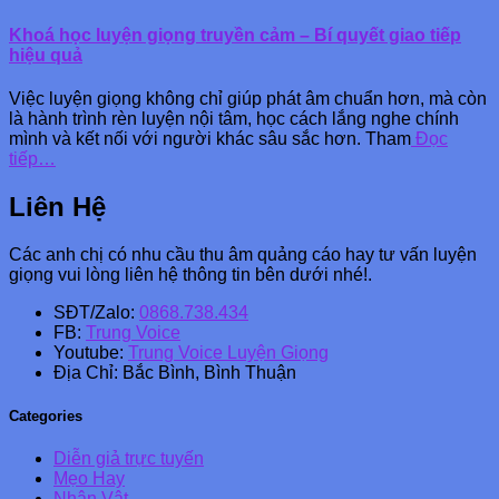
Khoá học luyện giọng truyền cảm – Bí quyết giao tiếp
hiệu quả
Việc luyện giọng không chỉ giúp phát âm chuẩn hơn, mà còn
là hành trình rèn luyện nội tâm, học cách lắng nghe chính
mình và kết nối với người khác sâu sắc hơn. Tham
Đọc
tiếp…
Liên Hệ
Các anh chị có nhu cầu thu âm quảng cáo hay tư vấn luyện
giọng vui lòng liên hệ thông tin bên dưới nhé!.
SĐT/Zalo:
0868.738.434
FB:
Trung Voice
Youtube:
Trung Voice Luyện Giọng
Địa Chỉ: Bắc Bình, Bình Thuận
Categories
Diễn giả trực tuyến
Mẹo Hay
Nhân Vật