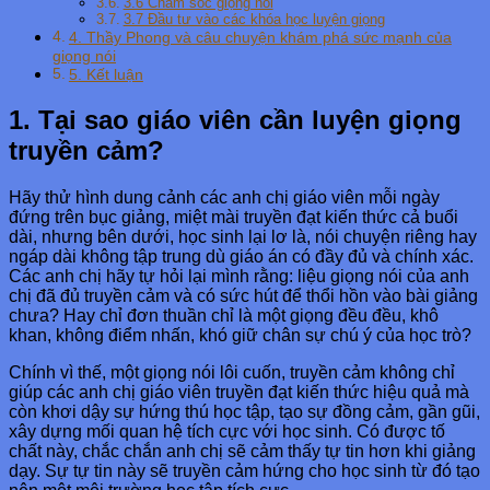
3.6 Chăm sóc giọng nói
3.7 Đầu tư vào các khóa học luyện giọng
4. Thầy Phong và câu chuyện khám phá sức mạnh của
giọng nói
5. Kết luận
1. Tại sao giáo viên cần luyện giọng
truyền cảm?
Hãy thử hình dung cảnh các anh chị giáo viên mỗi ngày
đứng trên bục giảng, miệt mài truyền đạt kiến thức cả buổi
dài, nhưng bên dưới, học sinh lại lơ là, nói chuyện riêng hay
ngáp dài không tập trung dù giáo án có đầy đủ và chính xác.
Các anh chị hãy tự hỏi lại mình rằng: liệu giọng nói của anh
chị đã đủ truyền cảm và có sức hút để thổi hồn vào bài giảng
chưa? Hay chỉ đơn thuần chỉ là một giọng đều đều, khô
khan, không điểm nhấn, khó giữ chân sự chú ý của học trò?
Chính vì thế, một giọng nói lôi cuốn, truyền cảm không chỉ
giúp các anh chị giáo viên truyền đạt kiến thức hiệu quả mà
còn khơi dậy sự hứng thú học tập, tạo sự đồng cảm, gần gũi,
xây dựng mối quan hệ tích cực với học sinh. Có được tố
chất này, chắc chắn anh chị sẽ cảm thấy tự tin hơn khi giảng
dạy. Sự tự tin này sẽ truyền cảm hứng cho học sinh từ đó tạo