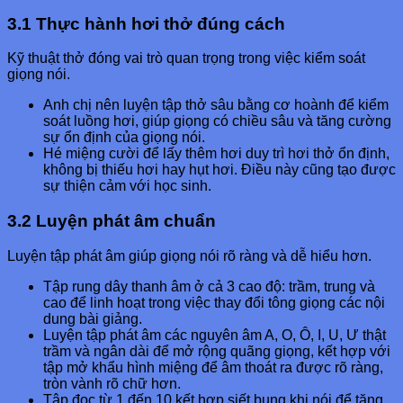
3.1 Thực hành hơi thở đúng cách
Kỹ thuật thở đóng vai trò quan trọng trong việc kiểm soát
giọng nói.
Anh chị nên luyện tập thở sâu bằng cơ hoành để kiểm
soát luồng hơi, giúp giọng có chiều sâu và tăng cường
sự ổn định của giọng nói.
Hé miệng cười để lấy thêm hơi duy trì hơi thở ổn định,
không bị thiếu hơi hay hụt hơi. Điều này cũng tạo được
sự thiện cảm với học sinh.
3.2 Luyện phát âm chuẩn
Luyện tập phát âm giúp giọng nói rõ ràng và dễ hiểu hơn.
Tập rung dây thanh âm ở cả 3 cao độ: trầm, trung và
cao để linh hoạt trong việc thay đổi tông giọng​ các nội
dung bài giảng.
Luyện tập phát âm các nguyên âm A, O, Ô, I, U, Ư thật
trầm và ngân dài để mở rộng quãng giọng, kết hợp với
tập mở khẩu hình miệng để âm thoát ra được rõ ràng,
tròn vành rõ chữ hơn.
Tập đọc từ 1 đến 10 kết hợp siết bụng khi nói để tăng