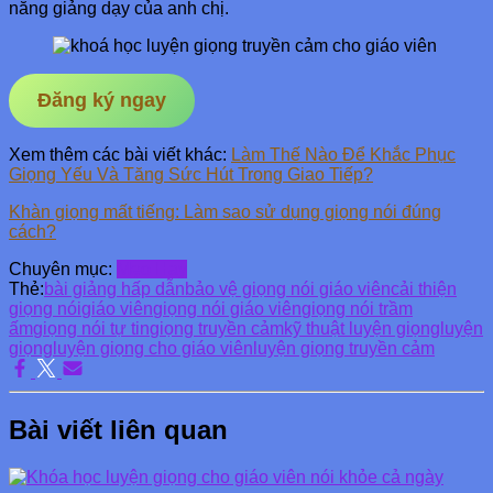
năng giảng dạy của anh chị.
Đăng ký ngay
Xem thêm các bài viết khác:
Làm Thế Nào Để Khắc Phục
Giọng Yếu Và Tăng Sức Hút Trong Giao Tiếp?
Khàn giọng mất tiếng: Làm sao sử dụng giọng nói đúng
cách?
Chuyên mục:
Mẹo Hay
Thẻ:
bài giảng hấp dẫn
bảo vệ giọng nói giáo viên
cải thiện
giọng nói
giáo viên
giọng nói giáo viên
giọng nói trầm
ấm
giọng nói tự tin
giọng truyền cảm
kỹ thuật luyện giọng
luyện
giọng
luyện giọng cho giáo viên
luyện giọng truyền cảm
Bài viết liên quan