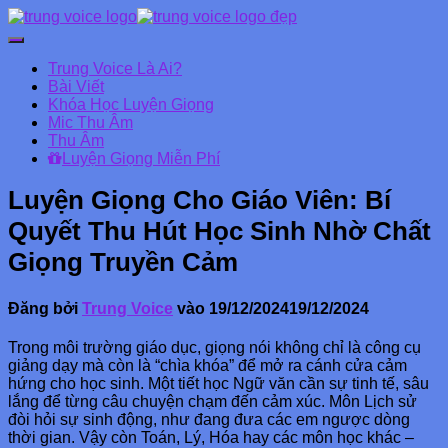
Chuyển
đổi
Trung Voice Là Ai?
Danh
Bài Viết
mục
Khóa Học Luyện Giọng
chính
Mic Thu Âm
Thu Âm
Luyện Giọng Miễn Phí
Luyện Giọng Cho Giáo Viên: Bí
Quyết Thu Hút Học Sinh Nhờ Chất
Giọng Truyền Cảm
Đăng bởi
Trung Voice
vào
19/12/2024
19/12/2024
Trong môi trường giáo dục, giọng nói không chỉ là công cụ
giảng dạy mà còn là “chìa khóa” để mở ra cánh cửa cảm
hứng cho học sinh. Một tiết học Ngữ văn cần sự tinh tế, sâu
lắng để từng câu chuyện chạm đến cảm xúc. Môn Lịch sử
đòi hỏi sự sinh động, như đang đưa các em ngược dòng
thời gian. Vậy còn Toán, Lý, Hóa hay các môn học khác –