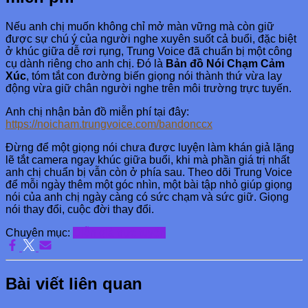
Nếu anh chị muốn không chỉ mở màn vững mà còn giữ
được sự chú ý của người nghe xuyên suốt cả buổi, đặc biệt
ở khúc giữa dễ rơi rụng, Trung Voice đã chuẩn bị một công
cụ dành riêng cho anh chị. Đó là
Bản đồ Nói Chạm Cảm
Xúc
, tóm tắt con đường biến giọng nói thành thứ vừa lay
động vừa giữ chân người nghe trên môi trường trực tuyến.
Anh chị nhận bản đồ miễn phí tại đây:
https://noicham.trungvoice.com/bandonccx
Đừng để một giọng nói chưa được luyện làm khán giả lặng
lẽ tắt camera ngay khúc giữa buổi, khi mà phần giá trị nhất
anh chị chuẩn bị vẫn còn ở phía sau. Theo dõi Trung Voice
để mỗi ngày thêm một góc nhìn, một bài tập nhỏ giúp giọng
nói của anh chị ngày càng có sức chạm và sức giữ. Giọng
nói thay đổi, cuộc đời thay đổi.
Chuyên mục:
Diễn giả trực tuyến
Bài viết liên quan