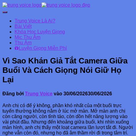
Chuyển
đổi
Trung Voice Là Ai?
Danh
Bài Viết
mục
Khóa Học Luyện Giọng
chính
Mic Thu Âm
Thu Âm
Luyện Giọng Miễn Phí
Vì Sao Khán Giả Tắt Camera Giữa
Buổi Và Cách Giọng Nói Giữ Họ
Lại
Đăng bởi
Trung Voice
vào
30/06/2026
30/06/2026
Anh chị có để ý không, phần khó nhất của một buổi trực
tuyến thường không nằm ở lúc mở màn. Mở màn anh chị
còn căng người, còn tỉnh táo, còn dồn hết năng lượng vào
vài phút đầu. Nhưng đến khoảng giữa buổi, khi nhìn xuống
màn hình, anh chị thấy một loạt camera lần lượt tắt đi. Người
nghe vẫn còn đó, nhưng họ đã âm thầm rời đi trong tâm trí.