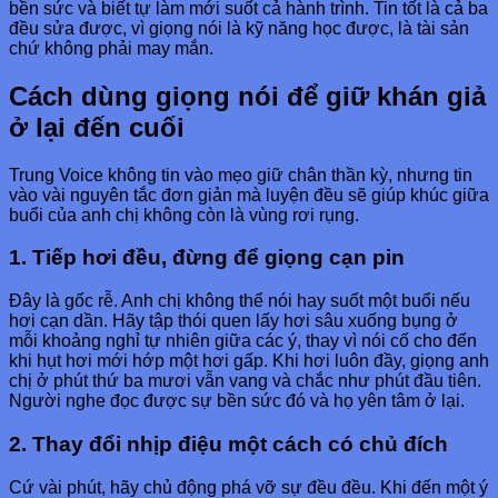
bền sức và biết tự làm mới suốt cả hành trình. Tin tốt là cả ba
đều sửa được, vì giọng nói là kỹ năng học được, là tài sản
chứ không phải may mắn.
Cách dùng giọng nói để giữ khán giả
ở lại đến cuối
Trung Voice không tin vào mẹo giữ chân thần kỳ, nhưng tin
vào vài nguyên tắc đơn giản mà luyện đều sẽ giúp khúc giữa
buổi của anh chị không còn là vùng rơi rụng.
1. Tiếp hơi đều, đừng để giọng cạn pin
Đây là gốc rễ. Anh chị không thể nói hay suốt một buổi nếu
hơi cạn dần. Hãy tập thói quen lấy hơi sâu xuống bụng ở
mỗi khoảng nghỉ tự nhiên giữa các ý, thay vì nói cố cho đến
khi hụt hơi mới hớp một hơi gấp. Khi hơi luôn đầy, giọng anh
chị ở phút thứ ba mươi vẫn vang và chắc như phút đầu tiên.
Người nghe đọc được sự bền sức đó và họ yên tâm ở lại.
2. Thay đổi nhịp điệu một cách có chủ đích
Cứ vài phút, hãy chủ động phá vỡ sự đều đều. Khi đến một ý