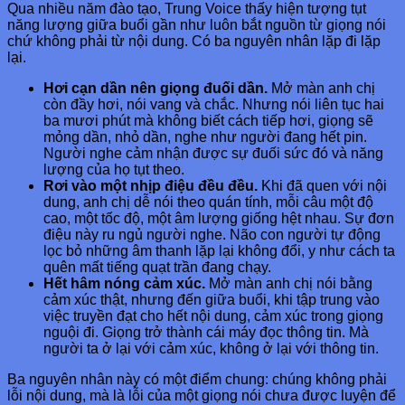
Qua nhiều năm đào tạo, Trung Voice thấy hiện tượng tụt
năng lượng giữa buổi gần như luôn bắt nguồn từ giọng nói
chứ không phải từ nội dung. Có ba nguyên nhân lặp đi lặp
lại.
Hơi cạn dần nên giọng đuối dần.
Mở màn anh chị
còn đầy hơi, nói vang và chắc. Nhưng nói liên tục hai
ba mươi phút mà không biết cách tiếp hơi, giọng sẽ
mỏng dần, nhỏ dần, nghe như người đang hết pin.
Người nghe cảm nhận được sự đuối sức đó và năng
lượng của họ tụt theo.
Rơi vào một nhịp điệu đều đều.
Khi đã quen với nội
dung, anh chị dễ nói theo quán tính, mỗi câu một độ
cao, một tốc độ, một âm lượng giống hệt nhau. Sự đơn
điệu này ru ngủ người nghe. Não con người tự động
lọc bỏ những âm thanh lặp lại không đổi, y như cách ta
quên mất tiếng quạt trần đang chạy.
Hết hâm nóng cảm xúc.
Mở màn anh chị nói bằng
cảm xúc thật, nhưng đến giữa buổi, khi tập trung vào
việc truyền đạt cho hết nội dung, cảm xúc trong giọng
nguội đi. Giọng trở thành cái máy đọc thông tin. Mà
người ta ở lại với cảm xúc, không ở lại với thông tin.
Ba nguyên nhân này có một điểm chung: chúng không phải
lỗi nội dung, mà là lỗi của một giọng nói chưa được luyện để