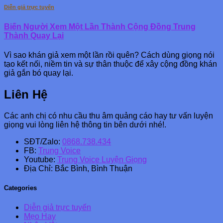
Diễn giả trực tuyến
Biến Người Xem Một Lần Thành Cộng Đồng Trung
Thành Quay Lại
Vì sao khán giả xem một lần rồi quên? Cách dùng giọng nói
tạo kết nối, niềm tin và sự thân thuộc để xây cộng đồng khán
giả gắn bó quay lại.
Liên Hệ
Các anh chị có nhu cầu thu âm quảng cáo hay tư vấn luyện
giọng vui lòng liên hệ thông tin bên dưới nhé!.
SĐT/Zalo:
0868.738.434
FB:
Trung Voice
Youtube:
Trung Voice Luyện Giọng
Địa Chỉ: Bắc Bình, Bình Thuận
Categories
Diễn giả trực tuyến
Mẹo Hay