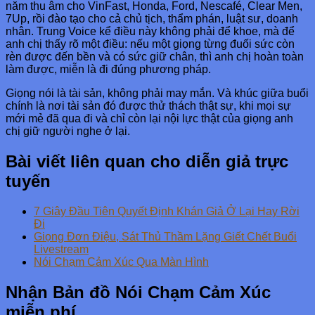
năm thu âm cho VinFast, Honda, Ford, Nescafé, Clear Men,
7Up, rồi đào tạo cho cả chủ tịch, thẩm phán, luật sư, doanh
nhân. Trung Voice kể điều này không phải để khoe, mà để
anh chị thấy rõ một điều: nếu một giọng từng đuối sức còn
rèn được đến bền và có sức giữ chân, thì anh chị hoàn toàn
làm được, miễn là đi đúng phương pháp.
Giọng nói là tài sản, không phải may mắn. Và khúc giữa buổi
chính là nơi tài sản đó được thử thách thật sự, khi mọi sự
mới mẻ đã qua đi và chỉ còn lại nội lực thật của giọng anh
chị giữ người nghe ở lại.
Bài viết liên quan cho diễn giả trực
tuyến
7 Giây Đầu Tiên Quyết Định Khán Giả Ở Lại Hay Rời
Đi
Giọng Đơn Điệu, Sát Thủ Thầm Lặng Giết Chết Buổi
Livestream
Nói Chạm Cảm Xúc Qua Màn Hình
Nhận Bản đồ Nói Chạm Cảm Xúc
miễn phí