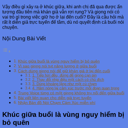
Vậy điều gì xảy ra ở khúc giữa, khi anh chị đã qua được ấn
tượng đầu tiên mà khán giả vẫn rơi rụng? Và giọng nói có
vai trò gì trong việc giữ họ ở lại đến cuối? Đây là câu hỏi mà
rất ít diễn giả trực tuyến để tâm, dù nó quyết định cả buổi nói
chuyện.
Nội Dung Bài Viết
Khúc giữa buổi là vùng nguy hiểm bị bỏ quên
Vì sao giọng nói tụt năng lượng ở giữa buổi
Cách dùng giọng nói để giữ khán giả ở lại đến cuối
1. Tiếp hơi đều, đừng để giọng cạn pin
2. Thay đổi nhịp điệu một cách có chủ đích
3. Dùng khoảng lặng như một cú chạm
4. Hâm nóng lại cảm xúc trước mỗi đoạn quan trọng
Trung Voice từng có một giọng không trụ nổi đến giữa buổi
Bài viết liên quan cho diễn giả trực tuyến
Nhận Bản đồ Nói Chạm Cảm Xúc miễn phí
Khúc giữa buổi là vùng nguy hiểm bị
bỏ quên