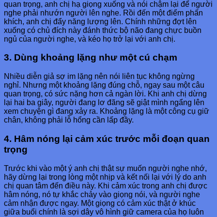
quan trọng, anh chị hạ giọng xuống và nói chậm lại để người
nghe phải nhướn người lên nghe. Rồi đến một điểm phấn
khích, anh chị đẩy năng lượng lên. Chính những đợt lên
xuống có chủ đích này đánh thức bộ não đang chực buồn
ngủ của người nghe, và kéo họ trở lại với anh chị.
3. Dùng khoảng lặng như một cú chạm
Nhiều diễn giả sợ im lặng nên nói liên tục không ngừng
nghỉ. Nhưng một khoảng lặng đúng chỗ, ngay sau một câu
quan trọng, có sức nặng hơn cả ngàn lời. Khi anh chị dừng
lại hai ba giây, người đang lơ đãng sẽ giật mình ngẩng lên
xem chuyện gì đang xảy ra. Khoảng lặng là một công cụ giữ
chân, không phải lỗ hổng cần lấp đầy.
4. Hâm nóng lại cảm xúc trước mỗi đoạn quan
trọng
Trước khi vào một ý anh chị thật sự muốn người nghe nhớ,
hãy dừng lại trong lòng một nhịp và kết nối lại với lý do anh
chị quan tâm đến điều này. Khi cảm xúc trong anh chị được
hâm nóng, nó tự khắc chảy vào giọng nói, và người nghe
cảm nhận được ngay. Một giọng có cảm xúc thật ở khúc
giữa buổi chính là sợi dây vô hình giữ camera của họ luôn