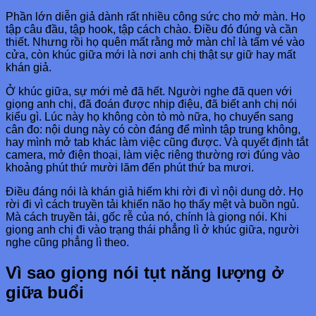
Phần lớn diễn giả dành rất nhiều công sức cho mở màn. Họ
tập câu đầu, tập hook, tập cách chào. Điều đó đúng và cần
thiết. Nhưng rồi họ quên mất rằng mở màn chỉ là tấm vé vào
cửa, còn khúc giữa mới là nơi anh chị thật sự giữ hay mất
khán giả.
Ở khúc giữa, sự mới mẻ đã hết. Người nghe đã quen với
giọng anh chị, đã đoán được nhịp điệu, đã biết anh chị nói
kiểu gì. Lúc này họ không còn tò mò nữa, họ chuyển sang
cân đo: nội dung này có còn đáng để mình tập trung không,
hay mình mở tab khác làm việc cũng được. Và quyết định tắt
camera, mở điện thoại, làm việc riêng thường rơi đúng vào
khoảng phút thứ mười lăm đến phút thứ ba mươi.
Điều đáng nói là khán giả hiếm khi rời đi vì nội dung dở. Họ
rời đi vì cách truyền tải khiến não họ thấy mệt và buồn ngủ.
Mà cách truyền tải, gốc rễ của nó, chính là giọng nói. Khi
giọng anh chị đi vào trạng thái phẳng lì ở khúc giữa, người
nghe cũng phẳng lì theo.
Vì sao giọng nói tụt năng lượng ở
giữa buổi