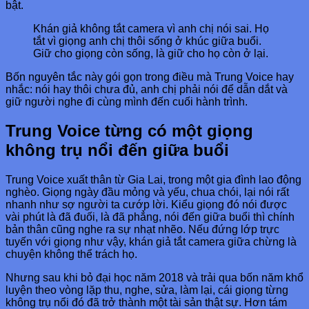
bật.
Khán giả không tắt camera vì anh chị nói sai. Họ
tắt vì giọng anh chị thôi sống ở khúc giữa buổi.
Giữ cho giọng còn sống, là giữ cho họ còn ở lại.
Bốn nguyên tắc này gói gọn trong điều mà Trung Voice hay
nhắc: nói hay thôi chưa đủ, anh chị phải nói để dẫn dắt và
giữ người nghe đi cùng mình đến cuối hành trình.
Trung Voice từng có một giọng
không trụ nổi đến giữa buổi
Trung Voice xuất thân từ Gia Lai, trong một gia đình lao động
nghèo. Giọng ngày đầu mỏng và yếu, chua chói, lại nói rất
nhanh như sợ người ta cướp lời. Kiểu giọng đó nói được
vài phút là đã đuối, là đã phẳng, nói đến giữa buổi thì chính
bản thân cũng nghe ra sự nhạt nhẽo. Nếu đứng lớp trực
tuyến với giọng như vậy, khán giả tắt camera giữa chừng là
chuyện không thể trách họ.
Nhưng sau khi bỏ đại học năm 2018 và trải qua bốn năm khổ
luyện theo vòng lặp thu, nghe, sửa, làm lại, cái giọng từng
không trụ nổi đó đã trở thành một tài sản thật sự. Hơn tám