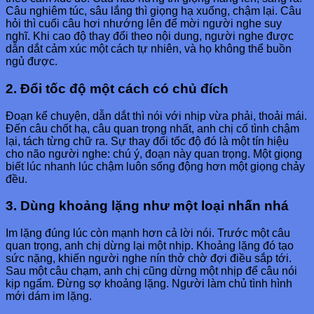
Câu nghiêm túc, sâu lắng thì giọng hạ xuống, chậm lại. Câu
hỏi thì cuối câu hơi nhướng lên để mời người nghe suy
nghĩ. Khi cao độ thay đổi theo nội dung, người nghe được
dẫn dắt cảm xúc một cách tự nhiên, và họ không thể buồn
ngủ được.
2. Đổi tốc độ một cách có chủ đích
Đoạn kể chuyện, dẫn dắt thì nói với nhịp vừa phải, thoải mái.
Đến câu chốt hạ, câu quan trọng nhất, anh chị cố tình chậm
lại, tách từng chữ ra. Sự thay đổi tốc độ đó là một tín hiệu
cho não người nghe: chú ý, đoạn này quan trọng. Một giọng
biết lúc nhanh lúc chậm luôn sống động hơn một giọng chảy
đều.
3. Dùng khoảng lặng như một loại nhấn nhá
Im lặng đúng lúc còn mạnh hơn cả lời nói. Trước một câu
quan trọng, anh chị dừng lại một nhịp. Khoảng lặng đó tạo
sức nặng, khiến người nghe nín thở chờ đợi điều sắp tới.
Sau một câu chạm, anh chị cũng dừng một nhịp để câu nói
kịp ngấm. Đừng sợ khoảng lặng. Người làm chủ tình hình
mới dám im lặng.