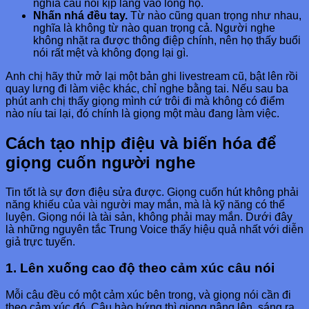
nghĩa câu nói kịp lắng vào lòng họ.
Nhấn nhá đều tay.
Từ nào cũng quan trọng như nhau,
nghĩa là không từ nào quan trọng cả. Người nghe
không nhặt ra được thông điệp chính, nên họ thấy buổi
nói rất mệt và không đọng lại gì.
Anh chị hãy thử mở lại một bản ghi livestream cũ, bật lên rồi
quay lưng đi làm việc khác, chỉ nghe bằng tai. Nếu sau ba
phút anh chị thấy giọng mình cứ trôi đi mà không có điểm
nào níu tai lại, đó chính là giọng một màu đang làm việc.
Cách tạo nhịp điệu và biến hóa để
giọng cuốn người nghe
Tin tốt là sự đơn điệu sửa được. Giọng cuốn hút không phải
năng khiếu của vài người may mắn, mà là kỹ năng có thể
luyện. Giọng nói là tài sản, không phải may mắn. Dưới đây
là những nguyên tắc Trung Voice thấy hiệu quả nhất với diễn
giả trực tuyến.
1. Lên xuống cao độ theo cảm xúc câu nói
Mỗi câu đều có một cảm xúc bên trong, và giọng nói cần đi
theo cảm xúc đó. Câu hào hứng thì giọng nâng lên, sáng ra.