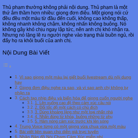
Thủ phạm thường không phải nội dung. Thủ phạm là một
thứ âm thầm hơn nhiều: giọng đơn điệu. Một giọng nói cứ
đều đều một màu từ đầu đến cuối, không cao không thấp,
không nhanh không chậm, không nhấn không buông. Nó
không gây khó chịu ngay lập tức, nên anh chị khó nhận ra.
Nhưng nó lặng lẽ ru người nghe vào trạng thái buồn ngủ, rồi
đẩy họ ra khỏi buổi của anh chị.
Nội Dung Bài Viết
Vì sao giọng một màu lại giết buổi livestream dù nội dung
hay
Giọng đơn điệu nghe ra sao, và vì sao anh chị không tự
nhận ra
Cách tạo nhịp điệu và biến hóa để giọng cuốn người nghe
1. Lên xuống cao độ theo cảm xúc câu nói
2. Đổi tốc độ một cách có chủ đích
3. Dùng khoảng lặng như một loại nhấn nhá
4. Nhấn đúng từ khóa, buông những từ phụ
5. Hâm nóng cảm xúc trước khi lên sóng
Trung Voice từng có một giọng vừa chua vừa một màu
Bài viết liên quan cho diễn giả trực tuyến
Nhận Bản đồ Nói Chạm Cảm Xúc miễn phí