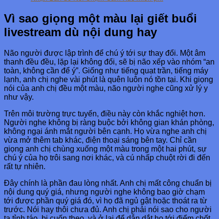
Vì sao giọng một màu lại giết buổi
livestream dù nội dung hay
Não người được lập trình để chú ý tới sự thay đổi. Một âm
thanh đều đều, lặp lại không đổi, sẽ bị não xếp vào nhóm “an
toàn, không cần để ý”. Giống như tiếng quạt trần, tiếng máy
lạnh, anh chị nghe vài phút là quên luôn nó tồn tại. Khi giọng
nói của anh chị đều một màu, não người nghe cũng xử lý y
như vậy.
Trên môi trường trực tuyến, điều này còn khắc nghiệt hơn.
Người nghe không bị ràng buộc bởi không gian khán phòng,
không ngại ánh mắt người bên cạnh. Họ vừa nghe anh chị
vừa mở thêm tab khác, điện thoại sáng bên tay. Chỉ cần
giọng anh chị chùng xuống một màu trong một hai phút, sự
chú ý của họ trôi sang nơi khác, và cú nhấp chuột rời đi đến
rất tự nhiên.
Đây chính là phần đau lòng nhất. Anh chị mất công chuẩn bị
nội dung quý giá, nhưng người nghe không bao giờ chạm
tới được phần quý giá đó, vì họ đã ngủ gật hoặc thoát ra từ
trước. Nói hay thôi chưa đủ. Anh chị phải nói sao cho người
ta tỉnh táo, bị cuốn theo, và ở lại để dẫn dắt họ tới điểm chốt.