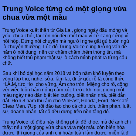
Trung Voice từng có một giọng vừa
chua vừa một màu
Trung Voice xuất thân từ Gia Lai, giọng ngày đầu mỏng và
yếu, chua chói, lại còn nói đều một màu vì cứ căng cứng vì
hồi hộp. Đứng nói chuyện mà người nghe gật gù buồn ngủ
là chuyện thường. Lúc đó Trung Voice cũng tưởng vấn đề
nằm ở nội dung, nên cứ chăm chăm thêm thông tin, mà
không biết thủ phạm thật sự là cách mình phát ra từng câu
chữ.
Sau khi bỏ đại học năm 2018 và bốn năm khổ luyện theo
vòng lặp thu, nghe, sửa, làm lại, đi từ gốc rễ là công thức
H.Â.M, tức Hơi cho vững, Âm cho tròn, Miệng cho rõ, cộng
với việc luôn hâm nóng cảm xúc trước khi nói, giọng một
màu ngày nào dần biết lên xuống, biết nhấn nhá, biết dẫn
dắt. Hơn 8 năm thu âm cho VinFast, Honda, Ford, Nescafé,
Clear Men, 7Up, rồi đào tạo cho cả chủ tịch, thẩm phán, luật
sư, doanh nhân, tất cả đều dựng trên nền tảng đó.
Trung Voice kể điều này không phải để khoe, mà để anh chị
thấy: nếu một giọng vừa chua vừa một màu còn biến hóa
được, thì giọng của anh chị hoàn toàn làm được, miễn là đi