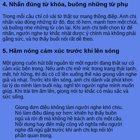
4. Nhấn đúng từ khóa, buông những từ phụ
Trong mỗi câu chỉ có vài từ thật sự mang thông điệp. Anh chị
nhấn vào đúng những từ đó, đọc rõ hơn, mạnh hơn một chút,
và buông nhẹ những từ còn lại. Khi anh chị biết chọn từ để
nhấn, người nghe tự khắc nhặt được ý chính mà không phải
gắng sức, và họ thấy buổi nói rất dễ theo.
5. Hâm nóng cảm xúc trước khi lên sóng
Một giọng cuốn hút bắt nguồn từ một người đang thật sự có
cảm xúc bên trong. Nếu anh chị mở míc trong trạng thái lạnh,
mệt, hờ hững, thì dù có cố lên xuống thế nào giọng vẫn nghe
giả và nhạt. Trước khi lên sóng, anh chị dành vài phút khơi
lại lý do mình làm buổi này, nghĩ tới người nghe mình muốn
giúp. Khi trái tim ấm lên, giọng nói tự khắc có màu sắc và
sức sống.
Giọng đơn điệu không làm người nghe khó chịu.
Nó làm điều đáng sợ hơn: khiến họ thấy buồn
ngủ và rời đi mà không hề trách anh chị một câu.
Nội dung hay đến mấy cũng vô nghĩa nếu người
nghe đã ngủ gật trước khi anh chị kịp nói tới
phần quan trọng.