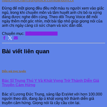
https://noicham.trungvoice.com/bandonccx
Đừng để một giọng đều đều một màu ru người xem vào giấc
ngủ, trong khi chuyên môn và tâm huyết anh chị bỏ ra xứng
đáng được nghe đến cùng. Theo dõi Trung Voice để mỗi
ngày thêm một góc nhìn, một bài tập nhỏ giúp giọng nói của
anh chị ngày càng có sức chạm và sức dẫn dắt.
Chuyên mục:
Diễn giả trực tuyến
Bài viết liên quan
Diễn giả trực tuyến
Bác Sĩ Trung Thú Y Và Khát Vọng Trở Thành Diễn Giả
Truyền Cảm Hứng
Bác sĩ Lương Đức Trung, sáng lập EraVet với hơn 100.000
người theo dõi, đang ấp ủ khát vọng trở thành diễn giả
truyền cảm hứng. Giọng nói là cây cầu còn lại.