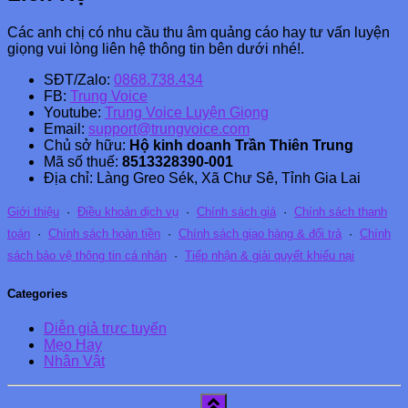
Các anh chị có nhu cầu thu âm quảng cáo hay tư vấn luyện
giọng vui lòng liên hệ thông tin bên dưới nhé!.
SĐT/Zalo:
0868.738.434
FB:
Trung Voice
Youtube:
Trung Voice Luyện Giọng
Email:
support@trungvoice.com
Chủ sở hữu:
Hộ kinh doanh Trần Thiên Trung
Mã số thuế:
8513328390-001
Địa chỉ: Làng Greo Sék, Xã Chư Sê, Tỉnh Gia Lai
Giới thiệu
·
Điều khoản dịch vụ
·
Chính sách giá
·
Chính sách thanh
toán
·
Chính sách hoàn tiền
·
Chính sách giao hàng & đổi trả
·
Chính
sách bảo vệ thông tin cá nhân
·
Tiếp nhận & giải quyết khiếu nại
Categories
Diễn giả trực tuyến
Mẹo Hay
Nhân Vật