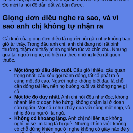
Đó mới là nói để dẫn dắt và bán được.
Giọng đơn điệu nghe ra sao, và vì
sao anh chị không tự nhận ra
Cái khó của giọng đơn điệu là người nói gần như không bao
giờ tự thấy. Trong đầu anh chị, anh chị đang nói rất bình
thường, thậm chí thấy mình nghiêm túc và chỉn chu. Nhưng
qua tai người nghe, nó hiện ra theo những kiểu rất quen
thuộc.
Một tông từ đầu đến cuối.
Câu giới thiệu, câu quan
trọng nhất, câu kêu gọi hành động, tất cả phát ra ở
cùng một độ cao. Người nghe không biết đâu là chỗ
cần dỏng tai lên, nên họ buông xuôi và không nghe gì
cả.
Một tốc độ duy nhất.
Anh chị nói đều như đọc, không
nhanh lên ở đoạn hào hứng, không chậm lại ở đoạn
cần ngấm. Mọi câu chữ chảy qua với cùng một nhịp, và
nhịp đó ru người ta ngủ.
Không có khoảng lặng.
Anh chị nói liên tục không
nghỉ, vì sợ im lặng là bị quê. Nhưng chính việc không
có chỗ dừng khiến người nghe không có giây nào để ý