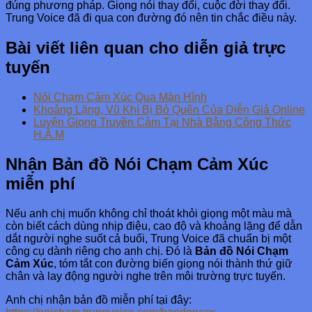
đúng phương pháp. Giọng nói thay đổi, cuộc đời thay đổi.
Trung Voice đã đi qua con đường đó nên tin chắc điều này.
Bài viết liên quan cho diễn giả trực
tuyến
Nói Chạm Cảm Xúc Qua Màn Hình
Khoảng Lặng, Vũ Khí Bị Bỏ Quên Của Diễn Giả Online
Luyện Giọng Truyền Cảm Tại Nhà Bằng Công Thức
H.Â.M
Nhận Bản đồ Nói Chạm Cảm Xúc
miễn phí
Nếu anh chị muốn không chỉ thoát khỏi giọng một màu mà
còn biết cách dùng nhịp điệu, cao độ và khoảng lặng để dẫn
dắt người nghe suốt cả buổi, Trung Voice đã chuẩn bị một
công cụ dành riêng cho anh chị. Đó là
Bản đồ Nói Chạm
Cảm Xúc
, tóm tắt con đường biến giọng nói thành thứ giữ
chân và lay động người nghe trên môi trường trực tuyến.
Anh chị nhận bản đồ miễn phí tại đây: