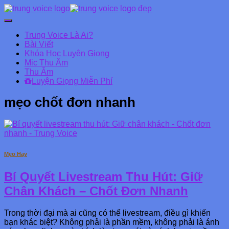
Chuyển
đổi
Trung Voice Là Ai?
Danh
Bài Viết
mục
Khóa Học Luyện Giọng
chính
Mic Thu Âm
Thu Âm
Luyện Giọng Miễn Phí
mẹo chốt đơn nhanh
Mẹo Hay
Bí Quyết Livestream Thu Hút: Giữ
Chân Khách – Chốt Đơn Nhanh
Trong thời đại mà ai cũng có thể livestream, điều gì khiến
bạn khác biệt? Không phải là phần mềm, không phải là ánh