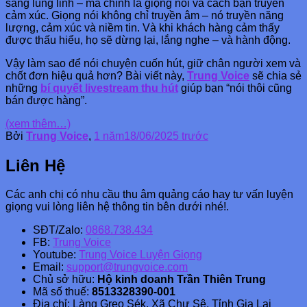
sáng lung linh – mà chính là giọng nói và cách bạn truyền
cảm xúc. Giọng nói không chỉ truyền âm – nó truyền năng
lượng, cảm xúc và niềm tin. Và khi khách hàng cảm thấy
được thấu hiểu, họ sẽ dừng lại, lắng nghe – và hành động.
Vậy làm sao để nói chuyện cuốn hút, giữ chân người xem và
chốt đơn hiệu quả hơn? Bài viết này,
Trung Voice
sẽ chia sẻ
những
bí quyết livestream thu hút
giúp bạn “nói thôi cũng
bán được hàng”.
(xem thêm…)
Bởi
Trung Voice
,
1 năm
18/06/2025
trước
Liên Hệ
Các anh chị có nhu cầu thu âm quảng cáo hay tư vấn luyện
giọng vui lòng liên hệ thông tin bên dưới nhé!.
SĐT/Zalo:
0868.738.434
FB:
Trung Voice
Youtube:
Trung Voice Luyện Giọng
Email:
support@trungvoice.com
Chủ sở hữu:
Hộ kinh doanh Trần Thiên Trung
Mã số thuế:
8513328390-001
Địa chỉ: Làng Greo Sék, Xã Chư Sê, Tỉnh Gia Lai