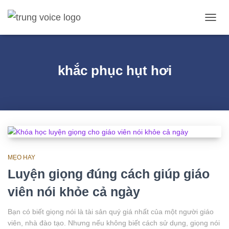
CHUY
ĐỔI
DANH
MỤC
CHÍN
khắc phục hụt hơi
MẸO HAY
Luyện giọng đúng cách giúp giáo
viên nói khỏe cả ngày
Bạn có biết giọng nói là tài sản quý giá nhất của một người giáo
viên, nhà đào tạo. Nhưng nếu không biết cách sử dụng, giọng nói