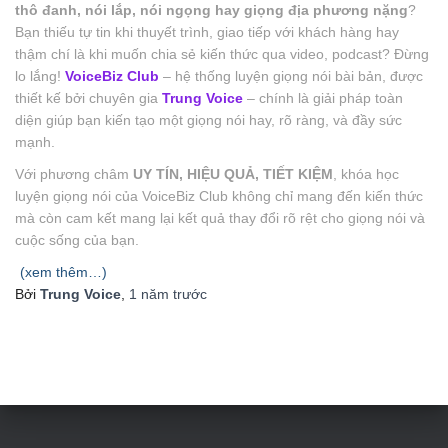
thô đanh, nói lắp, nói ngọng hay giọng địa phương nặng
?
Bạn thiếu tự tin khi thuyết trình, giao tiếp với khách hàng hay
thậm chí là khi muốn chia sẻ kiến thức qua video, podcast? Đừng
lo lắng!
VoiceBiz Club
– hệ thống luyện giọng nói bài bản, được
thiết kế bởi chuyên gia
Trung Voice
– chính là giải pháp toàn
diện giúp bạn kiến tạo một giọng nói hay, rõ ràng, và đầy sức
mạnh.
Với phương châm
UY TÍN, HIỆU QUẢ, TIẾT KIỆM
, khóa học
luyện giọng nói của VoiceBiz Club không chỉ mang đến kiến thức
mà còn cam kết mang lại kết quả thay đổi rõ rệt cho giọng nói và
cuộc sống của bạn.
(xem thêm…)
Bởi
Trung Voice
,
1 năm
trước