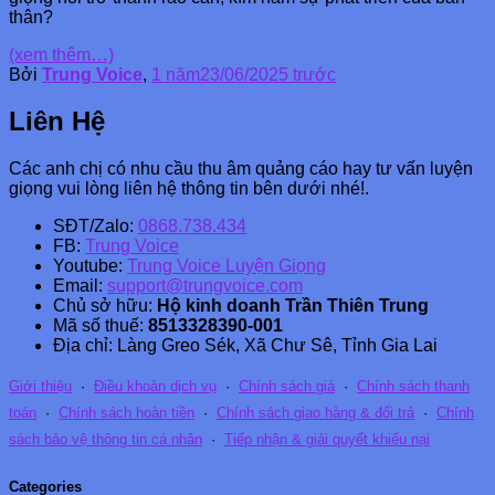
thân?
(xem thêm…)
Bởi
Trung Voice
,
1 năm
23/06/2025
trước
Liên Hệ
Các anh chị có nhu cầu thu âm quảng cáo hay tư vấn luyện
giọng vui lòng liên hệ thông tin bên dưới nhé!.
SĐT/Zalo:
0868.738.434
FB:
Trung Voice
Youtube:
Trung Voice Luyện Giọng
Email:
support@trungvoice.com
Chủ sở hữu:
Hộ kinh doanh Trần Thiên Trung
Mã số thuế:
8513328390-001
Địa chỉ: Làng Greo Sék, Xã Chư Sê, Tỉnh Gia Lai
Giới thiệu
·
Điều khoản dịch vụ
·
Chính sách giá
·
Chính sách thanh
toán
·
Chính sách hoàn tiền
·
Chính sách giao hàng & đổi trả
·
Chính
sách bảo vệ thông tin cá nhân
·
Tiếp nhận & giải quyết khiếu nại
Categories