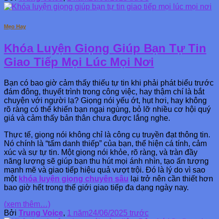
Mẹo Hay
Khóa Luyện Giọng Giúp Bạn Tự Tin
Giao Tiếp Mọi Lúc Mọi Nơi
Bạn có bao giờ cảm thấy thiếu tự tin khi phải phát biểu trước
đám đông, thuyết trình trong công việc, hay thậm chí là bắt
chuyện với người lạ? Giọng nói yếu ớt, hụt hơi, hay không
rõ ràng có thể khiến bạn ngại ngùng, bỏ lỡ nhiều cơ hội quý
giá và cảm thấy bản thân chưa được lắng nghe.
Thực tế, giọng nói không chỉ là công cụ truyền đạt thông tin.
Nó chính là “tấm danh thiếp” của bạn, thể hiện cá tính, cảm
xúc và sự tự tin. Một giọng nói khỏe, rõ ràng, và tràn đầy
năng lượng sẽ giúp bạn thu hút mọi ánh nhìn, tạo ấn tượng
mạnh mẽ và giao tiếp hiệu quả vượt trội. Đó là lý do vì sao
một
khóa luyện giọng chuyên sâu
lại trở nên cần thiết hơn
bao giờ hết trong thế giới giao tiếp đa dạng ngày nay.
(xem thêm…)
Bởi
Trung Voice
,
1 năm
24/06/2025
trước