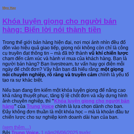
Mẹo Hay
Khóa luyện giọng cho người bán
hàng: Biến lời nói thành tiền
Trong thế giới bán hàng hiện đại, nơi mọi ánh nhìn đều đổ
dồn vào hiệu quả giao tiếp, giọng nói không còn chỉ là công
cụ truyền đạt thông tin – mà đã trở thành
vũ khí chiến lược
chạm đến cảm xúc và hành vi mua của khách hàng. Bạn là
người bán hàng? Bạn livestream, tư vấn hay gọi điện mỗi
ngày để chốt đơn? Vậy hẳn bạn đã hiểu rằng:
một giọng
nói chuyên nghiệp, rõ ràng và truyền cảm
chính là yếu tố
tạo ra sự khác biệt.
Nếu bạn đang tìm kiếm một khóa luyện giọng để nâng cao
khả năng thuyết phục, tăng tỷ lệ chốt đơn và xây dựng hình
ảnh chuyên nghiệp, thì
“
Khóa luyện giọng cho người bán
hàng
”
của
Trung Voice
chính là lựa chọn dành cho bạn.
Đây không đơn thuần là một khóa học – mà là khoản đầu tư
chiến lược cho sự nghiệp kinh doanh dài hạn của bạn.
(xem thêm…)
Bởi
Trung Voice
,
1 năm
26/06/2025
trước