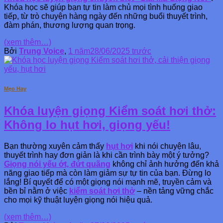
Khóa học sẽ giúp bạn tự tin làm chủ mọi tình huống giao
tiếp, từ trò chuyện hàng ngày đến những buổi thuyết trình,
đàm phán, thương lượng quan trọng.
(xem thêm…)
Bởi
Trung Voice
,
1 năm
28/06/2025
trước
Mẹo Hay
Khóa luyện giọng Kiểm soát hơi thở:
Không lo hụt hơi, giọng yếu!
Bạn thường xuyên cảm thấy
hụt hơi
khi nói chuyện lâu,
thuyết trình hay đơn giản là khi cần trình bày một ý tưởng?
Giọng nói yếu ớt, đứt quãng
không chỉ ảnh hưởng đến khả
năng giao tiếp mà còn làm giảm sự tự tin của bạn. Đừng lo
lắng! Bí quyết để có một giọng nói mạnh mẽ, truyền cảm và
bền bỉ nằm ở việc
kiểm soát hơi thở
– nền tảng vững chắc
cho mọi kỹ thuật luyện giọng nói hiệu quả.
(xem thêm…)