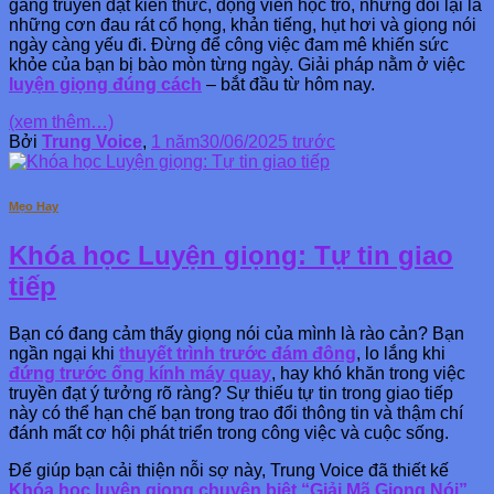
gắng truyền đạt kiến thức, động viên học trò, nhưng đổi lại là
những cơn đau rát cổ họng, khản tiếng, hụt hơi và giọng nói
ngày càng yếu đi. Đừng để công việc đam mê khiến sức
khỏe của bạn bị bào mòn từng ngày. Giải pháp nằm ở việc
luyện giọng đúng cách
– bắt đầu từ hôm nay.
(xem thêm…)
Bởi
Trung Voice
,
1 năm
30/06/2025
trước
Mẹo Hay
Khóa học Luyện giọng: Tự tin giao
tiếp
Bạn có đang cảm thấy giọng nói của mình là rào cản? Bạn
ngần ngại khi
thuyết trình trước đám đông
, lo lắng khi
đứng trước ống kính máy quay
, hay khó khăn trong việc
truyền đạt ý tưởng rõ ràng? Sự thiếu tự tin trong giao tiếp
này có thể hạn chế bạn trong trao đổi thông tin và thậm chí
đánh mất cơ hội phát triển trong công việc và cuộc sống.
Để giúp bạn cải thiện nỗi sợ này, Trung Voice đã thiết kế
Khóa học luyện giọng chuyên biệt “Giải Mã Giọng Nói”
.