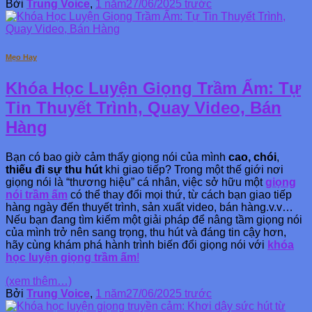
Bởi
Trung Voice
,
1 năm
27/06/2025
trước
Mẹo Hay
Khóa Học Luyện Giọng Trầm Ấm: Tự
Tin Thuyết Trình, Quay Video, Bán
Hàng
Bạn có bao giờ cảm thấy giọng nói của mình
cao, chói
,
thiếu đi sự thu hút
khi giao tiếp? Trong một thế giới nơi
giọng nói là “thương hiệu” cá nhân, việc sở hữu một
giọng
nói trầm ấm
có thể thay đổi mọi thứ, từ cách bạn giao tiếp
hàng ngày đến thuyết trình, sản xuất video, bán hàng.v.v…
Nếu bạn đang tìm kiếm một giải pháp để nâng tầm giọng nói
của mình trở nên sang trọng, thu hút và đáng tin cậy hơn,
hãy cùng khám phá hành trình biến đổi giọng nói với
khóa
học luyện giọng trầm ấm
!
(xem thêm…)
Bởi
Trung Voice
,
1 năm
27/06/2025
trước