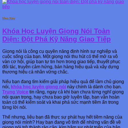
Mẹo Hay
Khóa Học Luyện Giọng Nói Toàn
Diện: Đột Phá Kỹ Năng Giao Tiếp
Giọng nói là công cụ quyền năng định hình sự nghiệp và
cuộc sống của bạn. Một giọng nói thu hút có thể mở ra vô
vàn cơ hội, giúp bạn tự tin hơn trong giao tiếp, thuyết phục
đối tác, truyền cảm hứng, bán hàng hiệu quả và xây dựng
thương hiệu cá nhân vững chắc.
Nếu bạn đang tìm kiếm giải pháp hiệu quả để làm chủ giọng
nói,
khóa học luyện giọng nói
này chính là dành cho bạn.
Trung Voice
tin rằng, ngay cả khi bạn chưa từng nghĩ giọng
nói quan trọng, hay chưa bao giờ luyện tập, bạn vẫn hoàn
toàn có thể kiểm soát và khai phá sức mạnh tiềm ẩn trong
từng lời nói.
Thế nhưng, liệu bạn đã thực sự phát huy hết tiềm năng của
giọng nói mình? Hay bạn đang vô tình để những vấn đề về
giọng nói trở thành rào cản, kìm hãm sự phát triển của bản