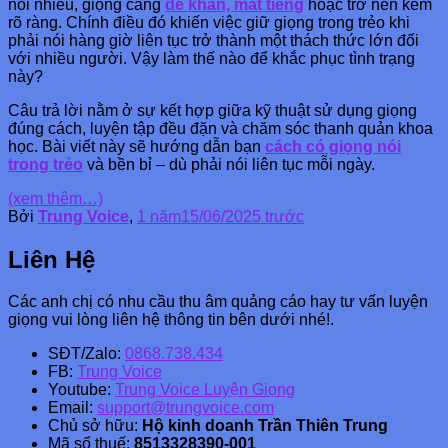
nói nhiều, giọng càng
dễ khàn, mất tiếng
hoặc trở nên kém
rõ ràng. Chính điều đó khiến việc giữ giọng trong trẻo khi
phải nói hàng giờ liên tục trở thành một thách thức lớn đối
với nhiều người. Vậy làm thế nào để khắc phục tình trạng
này?
Câu trả lời nằm ở sự kết hợp giữa kỹ thuật sử dụng giọng
đúng cách, luyện tập đều đặn và chăm sóc thanh quản khoa
học. Bài viết này sẽ hướng dẫn bạn
cách có giọng nói
trong trẻo
và bền bỉ – dù phải nói liên tục mỗi ngày.
(xem thêm…)
Bởi
Trung Voice
,
1 năm
15/06/2025
trước
Liên Hệ
Các anh chị có nhu cầu thu âm quảng cáo hay tư vấn luyện
giọng vui lòng liên hệ thông tin bên dưới nhé!.
SĐT/Zalo:
0868.738.434
FB:
Trung Voice
Youtube:
Trung Voice Luyện Giọng
Email:
support@trungvoice.com
Chủ sở hữu:
Hộ kinh doanh Trần Thiên Trung
Mã số thuế:
8513328390-001