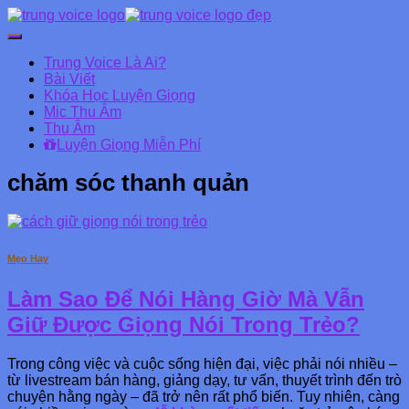
Chuyển
đổi
Trung Voice Là Ai?
Danh
Bài Viết
mục
Khóa Học Luyện Giọng
chính
Mic Thu Âm
Thu Âm
Luyện Giọng Miễn Phí
chăm sóc thanh quản
Mẹo Hay
Làm Sao Để Nói Hàng Giờ Mà Vẫn
Giữ Được Giọng Nói Trong Trẻo?
Trong công việc và cuộc sống hiện đại, việc phải nói nhiều –
từ livestream bán hàng, giảng dạy, tư vấn, thuyết trình đến trò
chuyện hằng ngày – đã trở nên rất phổ biến. Tuy nhiên, càng