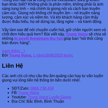
bạn khác biệt? Không phải là phần mềm, không phải là ánh
sáng lung linh – mà chính là giọng nói và cách bạn truyền
cảm xúc. Giọng nói không chỉ truyền âm – nó truyền năng
lượng, cảm xúc và niềm tin. Và khi khách hàng cảm thấy
được thấu hiểu, họ sẽ dừng lại, lắng nghe – và hành động.
Vậy làm sao để nói chuyện cuốn hút, giữ chân người xem và
chốt đơn hiệu quả hơn? Bài viết này,
Trung Voice
sẽ chia sẻ
những
bí quyết livestream thu hút
giúp bạn “nói thôi cũng
bán được hàng”.
(xem thêm…)
Bởi
Trung Voice
,
1 năm
18/06/2025
trước
Liên Hệ
Các anh chị có nhu cầu thu âm quảng cáo hay tư vấn luyện
giọng vui lòng liên hệ thông tin bên dưới nhé!.
SĐT/Zalo:
0868.738.434
FB:
Trung Voice
Youtube:
Trung Voice Luyện Giọng
Địa Chỉ: Bắc Bình, Bình Thuận