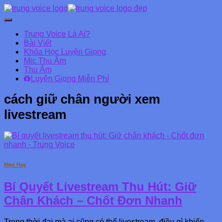
Chuyển
đổi
Trung Voice Là Ai?
Danh
Bài Viết
mục
Khóa Học Luyện Giọng
chính
Mic Thu Âm
Thu Âm
Luyện Giọng Miễn Phí
cách giữ chân người xem
livestream
Mẹo Hay
Bí Quyết Livestream Thu Hút: Giữ
Chân Khách – Chốt Đơn Nhanh
Trong thời đại mà ai cũng có thể livestream, điều gì khiến