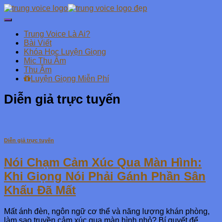
Chuyển
đổi
Trung Voice Là Ai?
Danh
Bài Viết
mục
Khóa Học Luyện Giọng
chính
Mic Thu Âm
Thu Âm
Luyện Giọng Miễn Phí
Diễn giả trực tuyến
Diễn giả trực tuyến
Nói Chạm Cảm Xúc Qua Màn Hình:
Khi Giọng Nói Phải Gánh Phần Sân
Khấu Đã Mất
Mất ánh đèn, ngôn ngữ cơ thể và năng lượng khán phòng,
làm sao truyền cảm xúc qua màn hình nhỏ? Bí quyết để