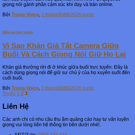
giọng nói gánh phần cảm xúc khi dạy và bán online.
Bởi
Trung Voice
,
1 tháng
30/06/2026
trước
Diễn giả trực tuyến
Vì Sao Khán Giả Tắt Camera Giữa
Buổi Và Cách Giọng Nói Giữ Họ Lại
Khán giả thường rời đi ở khúc giữa buổi trực tuyến. Đây là
cách dùng giọng nói để giữ sự chú ý của họ xuyên suốt đến
cuối buổi.
Bởi
Trung Voice
,
1 tháng
30/06/2026
trước
Phân
Trước
1
2
3
trang
Liên Hệ
bài
viết
Các anh chị có nhu cầu thu âm quảng cáo hay tư vấn luyện
giọng vui lòng liên hệ thông tin bên dưới nhé!.
SĐT/Zalo:
0868.738.434