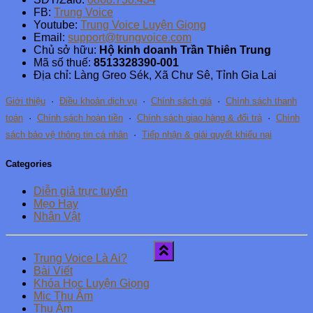
FB:
Trung Voice
Youtube:
Trung Voice Luyện Giọng
Email:
support@trungvoice.com
Chủ sở hữu:
Hộ kinh doanh Trần Thiên Trung
Mã số thuế:
8513328390-001
Địa chỉ: Làng Greo Sék, Xã Chư Sê, Tỉnh Gia Lai
Giới thiệu
·
Điều khoản dịch vụ
·
Chính sách giá
·
Chính sách thanh
toán
·
Chính sách hoàn tiền
·
Chính sách giao hàng & đổi trả
·
Chính
sách bảo vệ thông tin cá nhân
·
Tiếp nhận & giải quyết khiếu nại
Categories
Diễn giả trực tuyến
Mẹo Hay
Nhân Vật
Trung Voice Là Ai?
Bài Viết
Khóa Học Luyện Giọng
Mic Thu Âm
Thu Âm