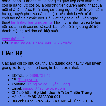
động, ngôn từ không chỉ là công cụ giao tiếp đơn thuần, mà
còn là năng lực cốt lõi, là phương tiện quyền năng nhất của
một nhà lãnh đạo. Khả năng sử dụng ngôn từ để truyền cảm
hứng, thuyết phục và dẫn dắt tập thể chính là yếu tố then
chốt tạo nên sự khác biệt. Bài viết này sẽ đi sâu vào nghệ
thuật
lãnh đạo bằng ngôn từ
, khám phá những yếu tố làm
nên sức mạnh của nó và cách bạn có thể ứng dụng để trở
thành một người dẫn dắt kiệt xuất.
(xem thêm…)
Bởi
Trung Voice
,
1 năm
19/06/2025
trước
Liên Hệ
Các anh chị có nhu cầu thu âm quảng cáo hay tư vấn luyện
giọng vui lòng liên hệ thông tin bên dưới nhé!.
SĐT/Zalo:
0868.738.434
FB:
Trung Voice
Youtube:
Trung Voice Luyện Giọng
Email:
support@trungvoice.com
Chủ sở hữu:
Hộ kinh doanh Trần Thiên Trung
Mã số thuế:
8513328390-001
Địa chỉ: Làng Greo Sék, Xã Chư Sê, Tỉnh Gia Lai