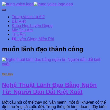
Chuyển
đổi
Trung Voice Là Ai?
Danh
Bài Viết
mục
Khóa Học Luyện Giọng
chính
Mic Thu Âm
Thu Âm
Luyện Giọng Miễn Phí
muốn lãnh đạo thành công
Mẹo Hay
Nghệ Thuật Lãnh Đạo Bằng Ngôn
Từ: Người Dẫn Dắt Kiệt Xuất
Một câu nói có thể thay đổi vận mệnh, một lời khuyên có thể
định hướng cả cuộc đời. Trong thế giới kinh doanh đầy biến