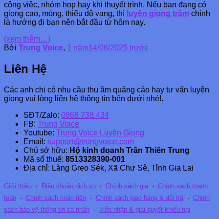
công việc, nhóm họp hay khi thuyết trình. Nếu bạn đang có
giọng cao, mỏng, thiếu độ vang, thì
luyện giọng trầm
chính
là hướng đi bạn nên bắt đầu từ hôm nay.
(xem thêm…)
Bởi
Trung Voice
,
1 năm
14/06/2025
trước
Liên Hệ
Các anh chị có nhu cầu thu âm quảng cáo hay tư vấn luyện
giọng vui lòng liên hệ thông tin bên dưới nhé!.
SĐT/Zalo:
0868.738.434
FB:
Trung Voice
Youtube:
Trung Voice Luyện Giọng
Email:
support@trungvoice.com
Chủ sở hữu:
Hộ kinh doanh Trần Thiên Trung
Mã số thuế:
8513328390-001
Địa chỉ: Làng Greo Sék, Xã Chư Sê, Tỉnh Gia Lai
Giới thiệu
·
Điều khoản dịch vụ
·
Chính sách giá
·
Chính sách thanh
toán
·
Chính sách hoàn tiền
·
Chính sách giao hàng & đổi trả
·
Chính
sách bảo vệ thông tin cá nhân
·
Tiếp nhận & giải quyết khiếu nại