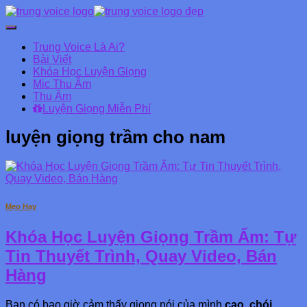
Chuyển
đổi
Trung Voice Là Ai?
Danh
Bài Viết
mục
Khóa Học Luyện Giọng
chính
Mic Thu Âm
Thu Âm
Luyện Giọng Miễn Phí
luyện giọng trầm cho nam
Mẹo Hay
Khóa Học Luyện Giọng Trầm Ấm: Tự
Tin Thuyết Trình, Quay Video, Bán
Hàng
Bạn có bao giờ cảm thấy giọng nói của mình
cao, chói
,