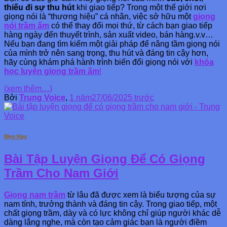
thiếu đi sự thu hút
khi giao tiếp? Trong một thế giới nơi
giọng nói là “thương hiệu” cá nhân, việc sở hữu một
giọng
nói trầm ấm
có thể thay đổi mọi thứ, từ cách bạn giao tiếp
hàng ngày đến thuyết trình, sản xuất video, bán hàng.v.v…
Nếu bạn đang tìm kiếm một giải pháp để nâng tầm giọng nói
của mình trở nên sang trọng, thu hút và đáng tin cậy hơn,
hãy cùng khám phá hành trình biến đổi giọng nói với
khóa
học luyện giọng trầm ấm
!
(xem thêm…)
Bởi
Trung Voice
,
1 năm
27/06/2025
trước
Mẹo Hay
Bài Tập Luyện Giọng Để Có Giọng
Trầm Cho Nam Giới
Giọng nam trầm
từ lâu đã được xem là biểu tượng của sự
nam tính, trưởng thành và đáng tin cậy. Trong giao tiếp, một
chất giọng trầm, dày và có lực không chỉ giúp người khác dễ
dàng lắng nghe, mà còn tạo cảm giác bạn là người điềm