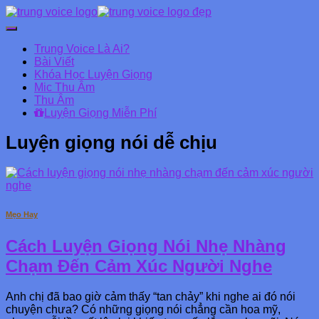
Chuyển
đổi
Trung Voice Là Ai?
Danh
Bài Viết
mục
Khóa Học Luyện Giọng
chính
Mic Thu Âm
Thu Âm
Luyện Giọng Miễn Phí
Luyện giọng nói dễ chịu
Mẹo Hay
Cách Luyện Giọng Nói Nhẹ Nhàng
Chạm Đến Cảm Xúc Người Nghe
Anh chị đã bao giờ cảm thấy “tan chảy” khi nghe ai đó nói
chuyện chưa? Có những giọng nói chẳng cần hoa mỹ,