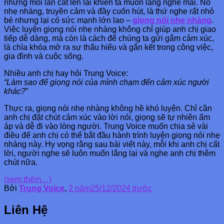
nhưng mỗi lần cất lên lại khiến ta muốn lắng nghe mãi. Nó
nhẹ nhàng, truyền cảm và đầy cuốn hút, là thứ nghe rất nhỏ
bé nhưng lại có sức mạnh lớn lao –
giọng nói nhẹ nhàng
.
Việc luyện giọng nói nhẹ nhàng không chỉ giúp anh chị giao
tiếp dễ dàng, mà còn là cách để chúng ta gửi gắm cảm xúc,
là chìa khóa mở ra sự thấu hiểu và gắn kết trong công việc,
gia đình và cuộc sống.
Nhiều anh chị hay hỏi Trung Voice:
“Làm sao để giọng nói của mình chạm đến cảm xúc người
khác?
”
Thực ra, giọng nói nhẹ nhàng không hề khó luyện. Chỉ cần
anh chị đặt chút cảm xúc vào lời nói, giọng sẽ tự nhiên ấm
áp và dễ đi vào lòng người. Trung Voice muốn chia sẻ vài
điều để anh chị có thể bắt đầu hành trình luyện giọng nói nhẹ
nhàng này. Hy vọng rằng sau bài viết này, mỗi khi anh chị cất
lời, người nghe sẽ luôn muốn lắng lại và nghe anh chị thêm
chút nữa.
(xem thêm…)
Bởi
Trung Voice
,
2 năm
25/12/2024
trước
Liên Hệ