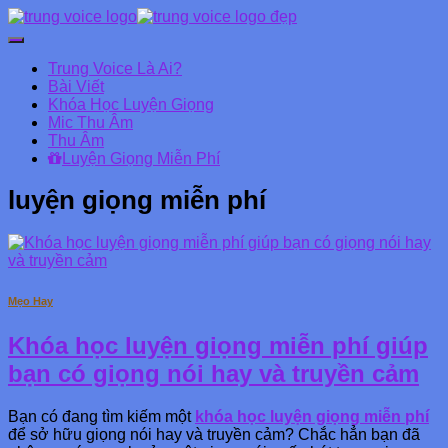
Chuyển
đổi
Trung Voice Là Ai?
Danh
Bài Viết
mục
Khóa Học Luyện Giọng
chính
Mic Thu Âm
Thu Âm
Luyện Giọng Miễn Phí
luyện giọng miễn phí
Mẹo Hay
Khóa học luyện giọng miễn phí giúp
bạn có giọng nói hay và truyền cảm
Bạn có đang tìm kiếm một
khóa học luyện giọng miễn phí
để sở hữu giọng nói hay và truyền cảm? Chắc hẳn bạn đã