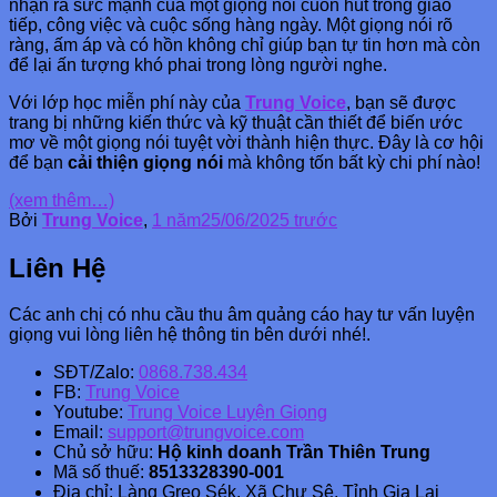
nhận ra sức mạnh của một giọng nói cuốn hút trong giao
tiếp, công việc và cuộc sống hàng ngày. Một giọng nói rõ
ràng, ấm áp và có hồn không chỉ giúp bạn tự tin hơn mà còn
để lại ấn tượng khó phai trong lòng người nghe.
Với lớp học miễn phí này của
Trung Voice
, bạn sẽ được
trang bị những kiến thức và kỹ thuật cần thiết để biến ước
mơ về một giọng nói tuyệt vời thành hiện thực. Đây là cơ hội
để bạn
cải thiện giọng nói
mà không tốn bất kỳ chi phí nào!
(xem thêm…)
Bởi
Trung Voice
,
1 năm
25/06/2025
trước
Liên Hệ
Các anh chị có nhu cầu thu âm quảng cáo hay tư vấn luyện
giọng vui lòng liên hệ thông tin bên dưới nhé!.
SĐT/Zalo:
0868.738.434
FB:
Trung Voice
Youtube:
Trung Voice Luyện Giọng
Email:
support@trungvoice.com
Chủ sở hữu:
Hộ kinh doanh Trần Thiên Trung
Mã số thuế:
8513328390-001
Địa chỉ: Làng Greo Sék, Xã Chư Sê, Tỉnh Gia Lai