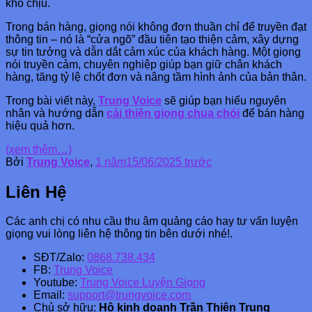
khó chịu.
Trong bán hàng, giọng nói không đơn thuần chỉ để truyền đạt
thông tin – nó là “cửa ngõ” đầu tiên tạo thiện cảm, xây dựng
sự tin tưởng và dẫn dắt cảm xúc của khách hàng. Một giọng
nói truyền cảm, chuyên nghiệp giúp bạn giữ chân khách
hàng, tăng tỷ lệ chốt đơn và nâng tầm hình ảnh của bản thân.
Trong bài viết này,
Trung Voice
sẽ giúp bạn hiểu nguyên
nhân và hướng dẫn
cải thiện giọng chua chói
để bán hàng
hiệu quả hơn.
(xem thêm…)
Bởi
Trung Voice
,
1 năm
15/06/2025
trước
Liên Hệ
Các anh chị có nhu cầu thu âm quảng cáo hay tư vấn luyện
giọng vui lòng liên hệ thông tin bên dưới nhé!.
SĐT/Zalo:
0868.738.434
FB:
Trung Voice
Youtube:
Trung Voice Luyện Giọng
Email:
support@trungvoice.com
Chủ sở hữu:
Hộ kinh doanh Trần Thiên Trung