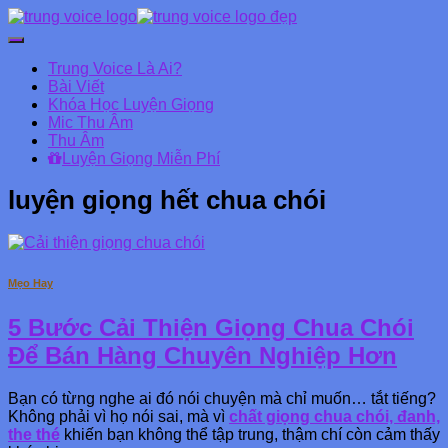
Chuyển
đổi
Trung Voice Là Ai?
Danh
Bài Viết
mục
Khóa Học Luyện Giọng
chính
Mic Thu Âm
Thu Âm
Luyện Giọng Miễn Phí
luyện giọng hết chua chói
Mẹo Hay
5 Bước Cải Thiện Giọng Chua Chói
Để Bán Hàng Chuyên Nghiệp Hơn
Bạn có từng nghe ai đó nói chuyện mà chỉ muốn… tắt tiếng?
Không phải vì họ nói sai, mà vì
chất giọng chua chói, đanh,
the thé
khiến bạn không thể tập trung, thậm chí còn cảm thấy