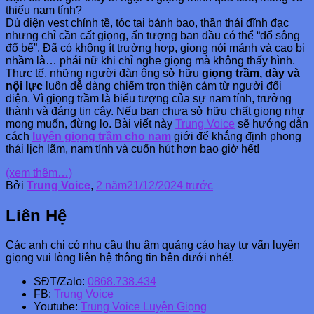
thiếu nam tính?
Dù diện vest chỉnh tề, tóc tai bảnh bao, thần thái đĩnh đạc
nhưng chỉ cần cất giọng, ấn tượng ban đầu có thể “đổ sông
đổ bể”. Đã có không ít trường hợp, giọng nói mảnh và cao bị
nhầm là… phái nữ khi chỉ nghe giọng mà không thấy hình.
Thực tế, những người đàn ông sở hữu
giọng trầm, dày và
nội lực
luôn dễ dàng chiếm trọn thiện cảm từ người đối
diện. Vì giọng trầm là biểu tượng của sự nam tính, trưởng
thành và đáng tin cậy. Nếu bạn chưa sở hữu chất giọng như
mong muốn, đừng lo. Bài viết này
Trung Voice
sẽ hướng dẫn
cách
luyện giọng trầm cho nam
giới để khẳng định phong
thái lịch lãm, nam tính và cuốn hút hơn bao giờ hết!
(xem thêm…)
Bởi
Trung Voice
,
2 năm
21/12/2024
trước
Liên Hệ
Các anh chị có nhu cầu thu âm quảng cáo hay tư vấn luyện
giọng vui lòng liên hệ thông tin bên dưới nhé!.
SĐT/Zalo:
0868.738.434
FB:
Trung Voice
Youtube:
Trung Voice Luyện Giọng