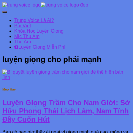
Chuyển
đổi
Trung Voice Là Ai?
Danh
Bài Viết
mục
Khóa Học Luyện Giọng
chính
Mic Thu Âm
Thu Âm
Luyện Giọng Miễn Phí
luyện giọng cho phái mạnh
Mẹo Hay
Luyện Giọng Trầm Cho Nam Giới: Sở
Hữu Phong Thái Lịch Lãm, Nam Tính
Đầy Cuốn Hút
Bạn có bao giờ thấy ái ngại vì giọng mình quá cao, mỏng và