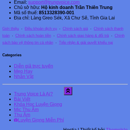
Email:
support@trungvoice.com
Chủ sở hữu:
Hộ kinh doanh Trần Thiên Trung
Mã số thuế:
8513328390-001
Địa chỉ: Làng Greo Sék, Xã Chư Sê, Tỉnh Gia Lai
Giới thiệu
·
Điều khoản dịch vụ
·
Chính sách giá
·
Chính sách thanh
toán
·
Chính sách hoàn tiền
·
Chính sách giao hàng & đổi trả
·
Chính
sách bảo vệ thông tin cá nhân
·
Tiếp nhận & giải quyết khiếu nại
Categories
Diễn giả trực tuyến
Mẹo Hay
Nhân Vật
Trung Voice Là Ai?
Bài Viết
Khóa Học Luyện Giọng
Mic Thu Âm
Thu Âm
Luyện Giọng Miễn Phí
Hestia | Thiết kế bởi
ThemeIsle