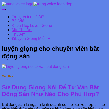
Chuyển
đổi
Trung Voice Là Ai?
Danh
Bài Viết
mục
Khóa Học Luyện Giọng
chính
Mic Thu Âm
Thu Âm
Luyện Giọng Miễn Phí
luyện giọng cho chuyên viên bất
động sản
Mẹo Hay
Sử Dụng Giọng Nói Để Tư Vấn Bất
Động Sản Như Nào Cho Phù Hợp?
Bất động sản là ngành kinh doanh đòi hỏi sự kết hợp tinh tế
giữa kiến thức chuyên môn và khả năng giao tiếp khéo léo.