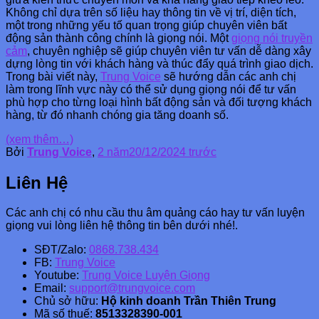
Không chỉ dựa trên số liệu hay thông tin về vị trí, diện tích,
một trong những yếu tố quan trọng giúp chuyên viên bất
động sản thành công chính là giọng nói. Một
giọng nói truyền
cảm
, chuyên nghiệp sẽ giúp chuyên viên tư vấn dễ dàng xây
dựng lòng tin với khách hàng và thúc đẩy quá trình giao dịch.
Trong bài viết này,
Trung Voice
sẽ hướng dẫn các anh chị
làm trong lĩnh vực này có thể sử dụng giọng nói để tư vấn
phù hợp cho từng loại hình bất động sản và đối tượng khách
hàng, từ đó nhanh chóng gia tăng doanh số.
(xem thêm…)
Bởi
Trung Voice
,
2 năm
20/12/2024
trước
Liên Hệ
Các anh chị có nhu cầu thu âm quảng cáo hay tư vấn luyện
giọng vui lòng liên hệ thông tin bên dưới nhé!.
SĐT/Zalo:
0868.738.434
FB:
Trung Voice
Youtube:
Trung Voice Luyện Giọng
Email:
support@trungvoice.com
Chủ sở hữu:
Hộ kinh doanh Trần Thiên Trung
Mã số thuế:
8513328390-001