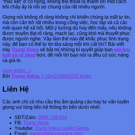
“mắc kẹt” ở cổ họng, không thể thoát ra thành lời một cách
trôi chảy ấy là nỗi sợ chung của rất nhiều người.
Giọng nói không rõ ràng không chỉ khiến chúng ta mất tự tin,
mà còn cản trở rất nhiều trong công việc, học tập và cả các
mối quan hệ xã hội. Một ý tưởng dù hay đến mấy, nếu không
được truyền đạt rõ ràng, mạch lạc, cũng khó mà thuyết phục
được người nghe. Vậy làm thế nào để khắc phục tình trạng
này, để bạn có thể tự tin tỏa sáng mỗi khi cất lời? Bài viết
này
Trung Voice
sẽ bật mí những bí quyết giúp bạn
nói lưu
loát và rõ ràng
hơn, để mỗi lời bạn nói ra đều có sức nặng
và giá trị.
(xem thêm…)
Bởi
Trung Voice
,
1 năm
21/06/2025
trước
Liên Hệ
Các anh chị có nhu cầu thu âm quảng cáo hay tư vấn luyện
giọng vui lòng liên hệ thông tin bên dưới nhé!.
SĐT/Zalo:
0868.738.434
FB:
Trung Voice
Youtube:
Trung Voice Luyện Giọng
Email:
support@trungvoice.com