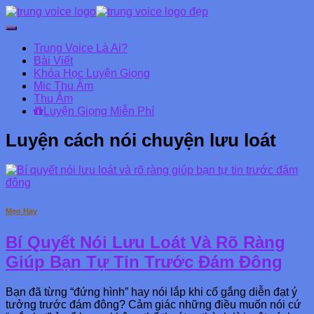
Chuyển
đổi
Trung Voice Là Ai?
Danh
Bài Viết
mục
Khóa Học Luyện Giọng
chính
Mic Thu Âm
Thu Âm
Luyện Giọng Miễn Phí
Luyện cách nói chuyện lưu loát
Mẹo Hay
Bí Quyết Nói Lưu Loát Và Rõ Ràng
Giúp Bạn Tự Tin Trước Đám Đông
Bạn đã từng “đứng hình” hay nói lắp khi cố gắng diễn đạt ý
tưởng trước đám đông? Cảm giác những điều muốn nói cứ