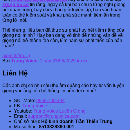
Trung Voice
tin rằng, ngay cả khi bạn chưa từng nghĩ giọng
nói quan trọng, hay chưa bao giờ luyện tập, bạn vẫn hoàn
toàn có thể kiểm soát và khai phá sức mạnh tiềm ẩn trong
từng lời nói.
Thế nhưng, liệu bạn đã thực sự phát huy hết tiềm năng của
giọng nói mình? Hay bạn đang vô tình để những vấn đề về
giọng nói trở thành rào cản, kìm hãm sự phát triển của bản
thân?
(xem thêm…)
Bởi
Trung Voice
,
1 năm
23/06/2025
trước
Liên Hệ
Các anh chị có nhu cầu thu âm quảng cáo hay tư vấn luyện
giọng vui lòng liên hệ thông tin bên dưới nhé!.
SĐT/Zalo:
0868.738.434
FB:
Trung Voice
Youtube:
Trung Voice Luyện Giọng
Email:
support@trungvoice.com
Chủ sở hữu:
Hộ kinh doanh Trần Thiên Trung
Mã số thuế:
8513328390-001