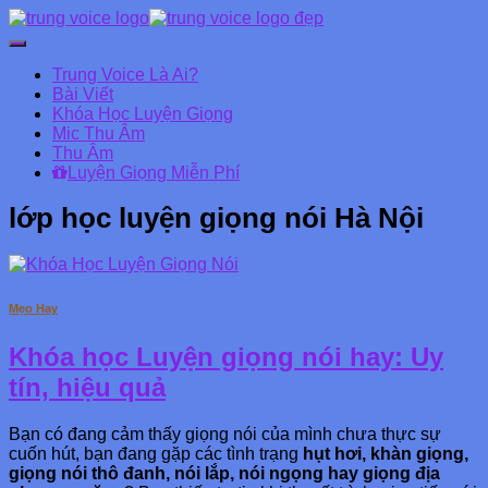
Chuyển
đổi
Trung Voice Là Ai?
Danh
Bài Viết
mục
Khóa Học Luyện Giọng
chính
Mic Thu Âm
Thu Âm
Luyện Giọng Miễn Phí
lớp học luyện giọng nói Hà Nội
Mẹo Hay
Khóa học Luyện giọng nói hay: Uy
tín, hiệu quả
Bạn có đang cảm thấy giọng nói của mình chưa thực sự
cuốn hút, bạn đang gặp các tình trạng
hụt hơi, khàn giọng,
giọng nói thô đanh, nói lắp, nói ngọng hay giọng địa