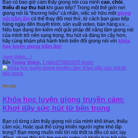
Bạn có bao giờ cảm thấy giọng nói của mình
cao, chói
,
thiếu đi sự thu hút
khi giao tiếp? Trong một thế giới nơi
giọng nói là “thương hiệu” cá nhân, việc sở hữu một
giọng
nói trầm ấm
có thể thay đổi mọi thứ, từ cách bạn giao tiếp
hàng ngày đến thuyết trình, sản xuất video, bán hàng.v.v…
Nếu bạn đang tìm kiếm một giải pháp để nâng tầm giọng nói
của mình trở nên sang trọng, thu hút và đáng tin cậy hơn,
hãy cùng khám phá hành trình biến đổi giọng nói với
khóa
học luyện giọng trầm ấm
!
(xem thêm…)
Bởi
Trung Voice
,
1 năm
27/06/2025
trước
Mẹo Hay
Khóa học luyện giọng truyền cảm:
Khơi dậy sức hút từ bên trong
Bạn có từng cảm thấy giọng nói của mình khô khan, thiếu
cảm xúc, hoặc quá thô cứng khiến người nghe khó tập
trung? Bạn mong muốn mỗi lời nói thốt ra đều có sức lay
động, chạm đến trái tim người nghe và khiến bạn trở nên