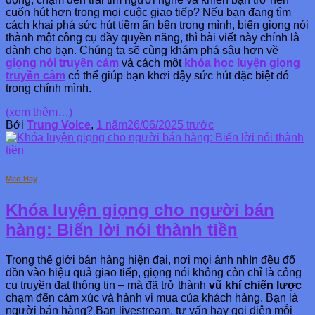
cuốn hút hơn trong mọi cuộc giao tiếp? Nếu bạn đang tìm
cách khai phá sức hút tiềm ẩn bên trong mình, biến giọng nói
thành một công cụ đầy quyền năng, thì bài viết này chính là
dành cho bạn. Chúng ta sẽ cùng khám phá sâu hơn về
giọng nói truyền cảm
và cách một
khóa học luyện giọng
truyền cảm
có thể giúp bạn khơi dậy sức hút đặc biệt đó
trong chính mình.
(xem thêm…)
Bởi
Trung Voice
,
1 năm
26/06/2025
trước
Mẹo Hay
Khóa luyện giọng cho người bán
hàng: Biến lời nói thành tiền
Trong thế giới bán hàng hiện đại, nơi mọi ánh nhìn đều đổ
dồn vào hiệu quả giao tiếp, giọng nói không còn chỉ là công
cụ truyền đạt thông tin – mà đã trở thành
vũ khí chiến lược
chạm đến cảm xúc và hành vi mua của khách hàng. Bạn là
người bán hàng? Bạn livestream, tư vấn hay gọi điện mỗi