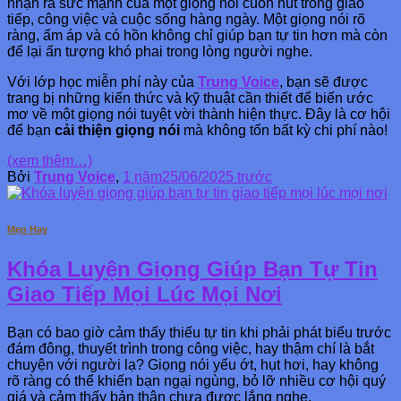
nhận ra sức mạnh của một giọng nói cuốn hút trong giao
tiếp, công việc và cuộc sống hàng ngày. Một giọng nói rõ
ràng, ấm áp và có hồn không chỉ giúp bạn tự tin hơn mà còn
để lại ấn tượng khó phai trong lòng người nghe.
Với lớp học miễn phí này của
Trung Voice
, bạn sẽ được
trang bị những kiến thức và kỹ thuật cần thiết để biến ước
mơ về một giọng nói tuyệt vời thành hiện thực. Đây là cơ hội
để bạn
cải thiện giọng nói
mà không tốn bất kỳ chi phí nào!
(xem thêm…)
Bởi
Trung Voice
,
1 năm
25/06/2025
trước
Mẹo Hay
Khóa Luyện Giọng Giúp Bạn Tự Tin
Giao Tiếp Mọi Lúc Mọi Nơi
Bạn có bao giờ cảm thấy thiếu tự tin khi phải phát biểu trước
đám đông, thuyết trình trong công việc, hay thậm chí là bắt
chuyện với người lạ? Giọng nói yếu ớt, hụt hơi, hay không
rõ ràng có thể khiến bạn ngại ngùng, bỏ lỡ nhiều cơ hội quý
giá và cảm thấy bản thân chưa được lắng nghe.