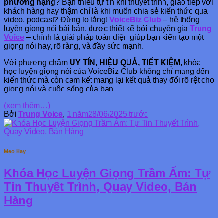
phương nặng
? Bạn thiếu tự tin khi thuyết trình, giao tiếp với
khách hàng hay thậm chí là khi muốn chia sẻ kiến thức qua
video, podcast? Đừng lo lắng!
VoiceBiz Club
– hệ thống
luyện giọng nói bài bản, được thiết kế bởi chuyên gia
Trung
Voice
– chính là giải pháp toàn diện giúp bạn kiến tạo một
giọng nói hay, rõ ràng, và đầy sức mạnh.
Với phương châm
UY TÍN, HIỆU QUẢ, TIẾT KIỆM
, khóa
học luyện giọng nói của VoiceBiz Club không chỉ mang đến
kiến thức mà còn cam kết mang lại kết quả thay đổi rõ rệt cho
giọng nói và cuộc sống của bạn.
(xem thêm…)
Bởi
Trung Voice
,
1 năm
28/06/2025
trước
Mẹo Hay
Khóa Học Luyện Giọng Trầm Ấm: Tự
Tin Thuyết Trình, Quay Video, Bán
Hàng