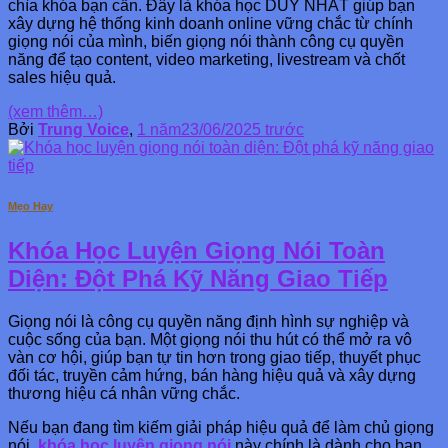
chìa khóa bạn cần. Đây là khóa học DUY NHẤT giúp bạn
xây dựng hệ thống kinh doanh online vững chắc từ chính
giọng nói của mình, biến giọng nói thành công cụ quyền
năng để tạo content, video marketing, livestream và chốt
sales hiệu quả.
(xem thêm…)
Bởi
Trung Voice
,
1 năm
23/06/2025
trước
Mẹo Hay
Khóa Học Luyện Giọng Nói Toàn
Diện: Đột Phá Kỹ Năng Giao Tiếp
Giọng nói là công cụ quyền năng định hình sự nghiệp và
cuộc sống của bạn. Một giọng nói thu hút có thể mở ra vô
vàn cơ hội, giúp bạn tự tin hơn trong giao tiếp, thuyết phục
đối tác, truyền cảm hứng, bán hàng hiệu quả và xây dựng
thương hiệu cá nhân vững chắc.
Nếu bạn đang tìm kiếm giải pháp hiệu quả để làm chủ giọng
nói,
khóa học luyện giọng nói
này chính là dành cho bạn.