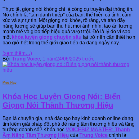
Thực tế, giọng nói không chỉ là công cụ truyền đạt thông tin.
Nó chính là “tấm danh thiếp” của bạn, thể hiện cá tính, cảm
xúc và sự tự tin. Một giọng nói khỏe, rõ ràng, và tràn đầy
năng lượng sẽ giúp bạn thu hút mọi ánh nhìn, tạo ấn tượng
mạnh mẽ và giao tiếp hiệu quả vượt trội. Đó là lý do vì sao
một
khóa luyện giọng chuyên sâu
lại trở nên cần thiết hơn
bao giờ hết trong thế giới giao tiếp đa dạng ngày nay.
(xem thêm…)
Bởi
Trung Voice
,
1 năm
24/06/2025
trước
Mẹo Hay
Khóa Học Luyện Giọng Nói: Biến
Giọng Nói Thành Thương Hiệu
Bạn là chuyên gia, nhà đào tạo hay kinh doanh online đang
tìm kiếm giải pháp đột phá để nâng tầm thương hiệu và tăng
trưởng doanh số? Khóa học
VOICEBIZ MASTER: Thanh
Âm Nâng Tầm Thương Hiệu
của
Trung Voice
chính là