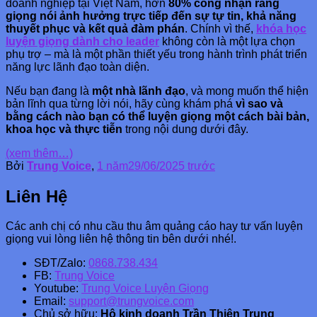
doanh nghiệp tại Việt Nam, hơn
80% công nhận rằng
giọng nói ảnh hưởng trực tiếp đến sự tự tin, khả năng
thuyết phục và kết quả đàm phán
. Chính vì thế,
khóa học
luyện giọng dành cho leader
không còn là một lựa chọn
phụ trợ – mà là một phần thiết yếu trong hành trình phát triển
năng lực lãnh đạo toàn diện.
Nếu bạn đang là
một nhà lãnh đạo
, và mong muốn thể hiện
bản lĩnh qua từng lời nói, hãy cùng khám phá
vì sao và
bằng cách nào bạn có thể luyện giọng một cách bài bản,
khoa học và thực tiễn
trong nội dung dưới đây.
(xem thêm…)
Bởi
Trung Voice
,
1 năm
29/06/2025
trước
Liên Hệ
Các anh chị có nhu cầu thu âm quảng cáo hay tư vấn luyện
giọng vui lòng liên hệ thông tin bên dưới nhé!.
SĐT/Zalo:
0868.738.434
FB:
Trung Voice
Youtube:
Trung Voice Luyện Giọng
Email:
support@trungvoice.com
Chủ sở hữu:
Hộ kinh doanh Trần Thiên Trung