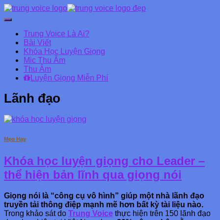
Chuyển
đổi
Trung Voice Là Ai?
Danh
Bài Viết
mục
Khóa Học Luyện Giọng
chính
Mic Thu Âm
Thu Âm
Luyện Giọng Miễn Phí
Lãnh đạo
Mẹo Hay
Khóa học luyện giọng cho Leader –
thể hiện bản lĩnh qua giọng nói
Giọng nói là “công cụ vô hình” giúp một nhà lãnh đạo
truyền tải thông điệp mạnh mẽ hơn bất kỳ tài liệu nào.
Trong khảo sát do
Trung Voice
thực hiện trên 150 lãnh đạo