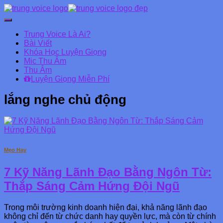
Chuyển
đổi
Trung Voice Là Ai?
Danh
Bài Viết
mục
Khóa Học Luyện Giọng
chính
Mic Thu Âm
Thu Âm
Luyện Giọng Miễn Phí
lắng nghe chủ động
Mẹo Hay
7 Kỹ Năng Lãnh Đạo Bằng Ngôn Từ:
Thắp Sáng Cảm Hứng Đội Ngũ
Trong môi trường kinh doanh hiện đại, khả năng lãnh đạo
không chỉ đến từ chức danh hay quyền lực, mà còn từ chính