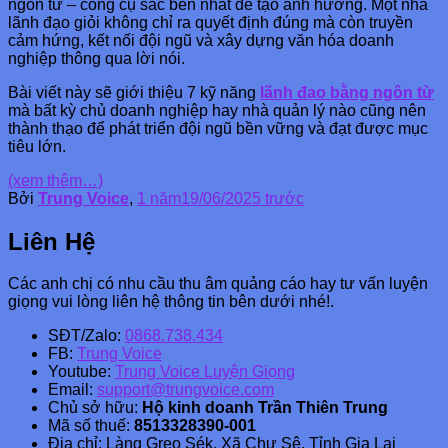
ngôn từ – công cụ sắc bén nhất để tạo ảnh hưởng. Một nhà
lãnh đạo giỏi không chỉ ra quyết định đúng mà còn truyền
cảm hứng, kết nối đội ngũ và xây dựng văn hóa doanh
nghiệp thông qua lời nói.
Bài viết này sẽ giới thiệu 7 kỹ năng
lãnh đạo bằng ngôn từ
mà bất kỳ chủ doanh nghiệp hay nhà quản lý nào cũng nên
thành thạo để phát triển đội ngũ bền vững và đạt được mục
tiêu lớn.
(xem thêm…)
Bởi
Trung Voice
,
1 năm
19/06/2025
trước
Liên Hệ
Các anh chị có nhu cầu thu âm quảng cáo hay tư vấn luyện
giọng vui lòng liên hệ thông tin bên dưới nhé!.
SĐT/Zalo:
0868.738.434
FB:
Trung Voice
Youtube:
Trung Voice Luyện Giọng
Email:
support@trungvoice.com
Chủ sở hữu:
Hộ kinh doanh Trần Thiên Trung
Mã số thuế:
8513328390-001
Địa chỉ: Làng Greo Sék, Xã Chư Sê, Tỉnh Gia Lai