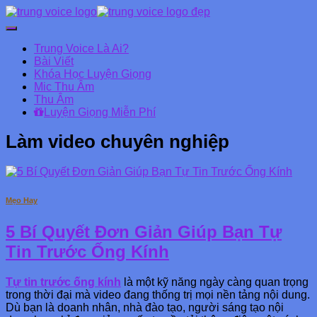
Chuyển
đổi
Trung Voice Là Ai?
Danh
Bài Viết
mục
Khóa Học Luyện Giọng
chính
Mic Thu Âm
Thu Âm
Luyện Giọng Miễn Phí
Làm video chuyên nghiệp
Mẹo Hay
5 Bí Quyết Đơn Giản Giúp Bạn Tự
Tin Trước Ống Kính
Tự tin trước ống kính
là một kỹ năng ngày càng quan trọng
trong thời đại mà video đang thống trị mọi nền tảng nội dung.
Dù bạn là doanh nhân, nhà đào tạo, người sáng tạo nội