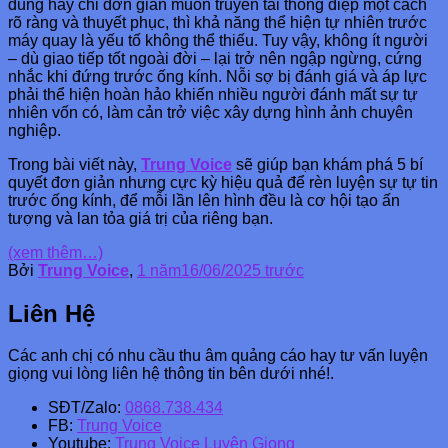
dung hay chỉ đơn giản muốn truyền tải thông điệp một cách
rõ ràng và thuyết phục, thì khả năng thể hiện tự nhiên trước
máy quay là yếu tố không thể thiếu. Tuy vậy, không ít người
– dù giao tiếp tốt ngoài đời – lại trở nên ngập ngừng, cứng
nhắc khi đứng trước ống kính. Nỗi sợ bị đánh giá và áp lực
phải thể hiện hoàn hảo khiến nhiều người đánh mất sự tự
nhiên vốn có, làm cản trở việc xây dựng hình ảnh chuyên
nghiệp.
Trong bài viết này,
Trung Voice
sẽ giúp bạn khám phá 5 bí
quyết đơn giản nhưng cực kỳ hiệu quả để rèn luyện sự tự tin
trước ống kính, để mỗi lần lên hình đều là cơ hội tạo ấn
tượng và lan tỏa giá trị của riêng bạn.
(xem thêm…)
Bởi
Trung Voice
,
1 năm
16/06/2025
trước
Liên Hệ
Các anh chị có nhu cầu thu âm quảng cáo hay tư vấn luyện
giọng vui lòng liên hệ thông tin bên dưới nhé!.
SĐT/Zalo:
0868.738.434
FB:
Trung Voice
Youtube:
Trung Voice Luyện Giọng