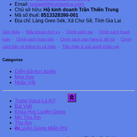
Email:
support@trungvoice.com
Chủ sở hữu:
Hộ kinh doanh Trần Thiên Trung
Mã số thuế:
8513328390-001
Địa chỉ: Làng Greo Sék, Xã Chư Sê, Tỉnh Gia Lai
Giới thiệu
·
Điều khoản dịch vụ
·
Chính sách giá
·
Chính sách thanh
toán
·
Chính sách hoàn tiền
·
Chính sách giao hàng & đổi trả
·
Chính
sách bảo vệ thông tin cá nhân
·
Tiếp nhận & giải quyết khiếu nại
Categories
Diễn giả trực tuyến
Mẹo Hay
Nhân Vật
Trung Voice Là Ai?
Bài Viết
Khóa Học Luyện Giọng
Mic Thu Âm
Thu Âm
Luyện Giọng Miễn Phí