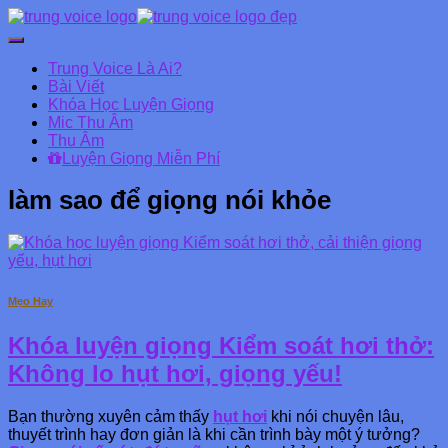
Chuyển
đổi
Trung Voice Là Ai?
Danh
Bài Viết
mục
Khóa Học Luyện Giọng
chính
Mic Thu Âm
Thu Âm
Luyện Giọng Miễn Phí
làm sao để giọng nói khỏe
Mẹo Hay
Khóa luyện giọng Kiểm soát hơi thở:
Không lo hụt hơi, giọng yếu!
Bạn thường xuyên cảm thấy
hụt hơi
khi nói chuyện lâu,
thuyết trình hay đơn giản là khi cần trình bày một ý tưởng?