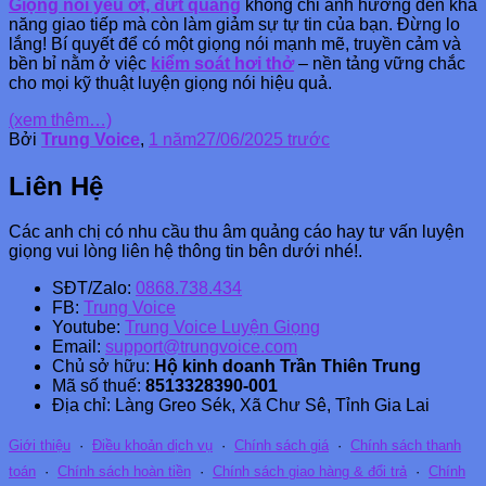
Giọng nói yếu ớt, đứt quãng
không chỉ ảnh hưởng đến khả
năng giao tiếp mà còn làm giảm sự tự tin của bạn. Đừng lo
lắng! Bí quyết để có một giọng nói mạnh mẽ, truyền cảm và
bền bỉ nằm ở việc
kiểm soát hơi thở
– nền tảng vững chắc
cho mọi kỹ thuật luyện giọng nói hiệu quả.
(xem thêm…)
Bởi
Trung Voice
,
1 năm
27/06/2025
trước
Liên Hệ
Các anh chị có nhu cầu thu âm quảng cáo hay tư vấn luyện
giọng vui lòng liên hệ thông tin bên dưới nhé!.
SĐT/Zalo:
0868.738.434
FB:
Trung Voice
Youtube:
Trung Voice Luyện Giọng
Email:
support@trungvoice.com
Chủ sở hữu:
Hộ kinh doanh Trần Thiên Trung
Mã số thuế:
8513328390-001
Địa chỉ: Làng Greo Sék, Xã Chư Sê, Tỉnh Gia Lai
Giới thiệu
·
Điều khoản dịch vụ
·
Chính sách giá
·
Chính sách thanh
toán
·
Chính sách hoàn tiền
·
Chính sách giao hàng & đổi trả
·
Chính