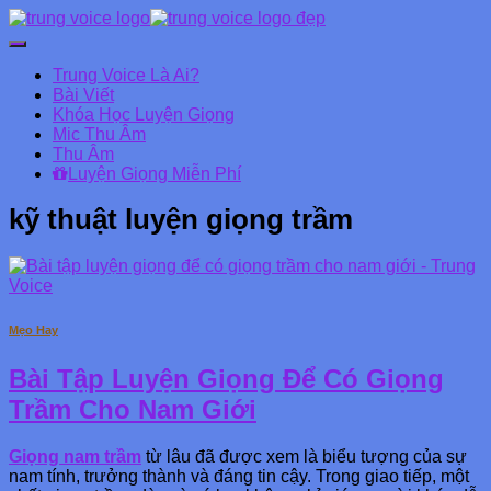
Chuyển
đổi
Trung Voice Là Ai?
Danh
Bài Viết
mục
Khóa Học Luyện Giọng
chính
Mic Thu Âm
Thu Âm
Luyện Giọng Miễn Phí
kỹ thuật luyện giọng trầm
Mẹo Hay
Bài Tập Luyện Giọng Để Có Giọng
Trầm Cho Nam Giới
Giọng nam trầm
từ lâu đã được xem là biểu tượng của sự
nam tính, trưởng thành và đáng tin cậy. Trong giao tiếp, một