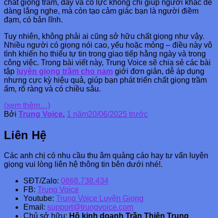
chất giọng trầm, dày và có lực không chỉ giúp người khác dễ
dàng lắng nghe, mà còn tạo cảm giác bạn là người điềm
đạm, có bản lĩnh.
Tuy nhiên, không phải ai cũng sở hữu chất giọng như vậy.
Nhiều người có giọng nói cao, yếu hoặc mỏng – điều này vô
tình khiến họ thiếu tự tin trong giao tiếp hằng ngày và trong
công việc. Trong bài viết này, Trung Voice sẽ chia sẻ các bài
tập
luyện giọng trầm cho nam
giới đơn giản, dễ áp dụng
nhưng cực kỳ hiệu quả, giúp bạn phát triển chất giọng trầm
ấm, rõ ràng và có chiều sâu.
(xem thêm…)
Bởi
Trung Voice
,
1 năm
20/06/2025
trước
Liên Hệ
Các anh chị có nhu cầu thu âm quảng cáo hay tư vấn luyện
giọng vui lòng liên hệ thông tin bên dưới nhé!.
SĐT/Zalo:
0868.738.434
FB:
Trung Voice
Youtube:
Trung Voice Luyện Giọng
Email:
support@trungvoice.com
Chủ sở hữu:
Hộ kinh doanh Trần Thiên Trung