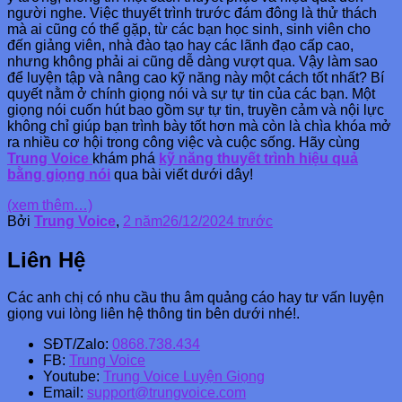
người nghe. Việc thuyết trình trước đám đông là thử thách
mà ai cũng có thể gặp, từ các bạn học sinh, sinh viên cho
đến giảng viên, nhà đào tạo hay các lãnh đạo cấp cao,
nhưng không phải ai cũng dễ dàng vượt qua. Vậy làm sao
để luyện tập và nâng cao kỹ năng này một cách tốt nhất? Bí
quyết nằm ở chính giọng nói và sự tự tin của các bạn. Một
giọng nói cuốn hút bao gồm sự tự tin, truyền cảm và nội lực
không chỉ giúp bạn trình bày tốt hơn mà còn là chìa khóa mở
ra nhiều cơ hội trong công việc và cuộc sống. Hãy cùng
Trung Voice
khám phá
kỹ năng thuyết trình hiệu quả
bằng giọng nói
qua bài viết dưới dây!
(xem thêm…)
Bởi
Trung Voice
,
2 năm
26/12/2024
trước
Liên Hệ
Các anh chị có nhu cầu thu âm quảng cáo hay tư vấn luyện
giọng vui lòng liên hệ thông tin bên dưới nhé!.
SĐT/Zalo:
0868.738.434
FB:
Trung Voice
Youtube:
Trung Voice Luyện Giọng
Email:
support@trungvoice.com