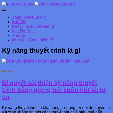
Chuyển
đổi
Trung Voice Là Ai?
Danh
Bài Viết
mục
Khóa Học Luyện Giọng
chính
Mic Thu Âm
Thu Âm
Luyện Giọng Miễn Phí
Kỹ năng thuyết trình là gì
Mẹo Hay
Bí quyết cải thiện kỹ năng thuyết
trình bằng giọng nói cuốn hút và tự
tin
Kỹ năng thuyết trình là khả năng sử dụng lời nói để truyền tải
ý tưởng, thông tin một cách thuyết phục và hiệu quả đến