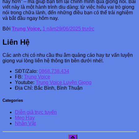
hay hơn” – mà giúp bạn tìm lại chính mình qua giọng nói. Bài
viết này là một hành trình dịu dàng: từ việc hiểu vai trò giọng
nói trong chữa lành, đến những điều bạn có thể trải nghiệm
và bắt đầu ngay hôm nay.
Bởi
Trung Voice
,
1 năm
29/06/2025
trước
Liên Hệ
Các anh chị có nhu cầu thu âm quảng cáo hay tư vấn luyện
giọng vui lòng liên hệ thông tin bên dưới nhé!.
SĐT/Zalo:
0868.738.434
FB:
Trung Voice
Youtube:
Trung Voice Luyện Giọng
Địa Chỉ: Bắc Bình, Bình Thuận
Categories
Diễn giả trực tuyến
Mẹo Hay
Nhân Vật