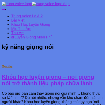
Chuyển
đổi
Trung Voice Là Ai?
Danh
Bài Viết
mục
Khóa Học Luyện Giọng
chính
Mic Thu Âm
Thu Âm
Luyện Giọng Miễn Phí
kỹ năng giọng nói
Mẹo Hay
Khóa học luyện giọng – nơi giọng
nói trở thành liệu pháp chữa lành
Có bao giờ bạn cảm thấy giọng nói của mình… không thực
sự là “mình”? Dù nói nhiều, nhưng vẫn khó chạm đến trái tim
người khác? Khóa học luyện giọng không chỉ dạy bạn “nói