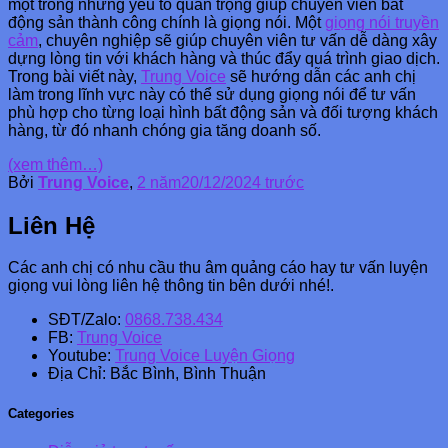
một trong những yếu tố quan trọng giúp chuyên viên bất
động sản thành công chính là giọng nói. Một
giọng nói truyền
cảm
, chuyên nghiệp sẽ giúp chuyên viên tư vấn dễ dàng xây
dựng lòng tin với khách hàng và thúc đẩy quá trình giao dịch.
Trong bài viết này,
Trung Voice
sẽ hướng dẫn các anh chị
làm trong lĩnh vực này có thể sử dụng giọng nói để tư vấn
phù hợp cho từng loại hình bất động sản và đối tượng khách
hàng, từ đó nhanh chóng gia tăng doanh số.
(xem thêm…)
Bởi
Trung Voice
,
2 năm
20/12/2024
trước
Liên Hệ
Các anh chị có nhu cầu thu âm quảng cáo hay tư vấn luyện
giọng vui lòng liên hệ thông tin bên dưới nhé!.
SĐT/Zalo:
0868.738.434
FB:
Trung Voice
Youtube:
Trung Voice Luyện Giọng
Địa Chỉ: Bắc Bình, Bình Thuận
Categories