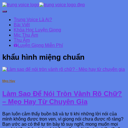
Chuyển
đổi
Trung Voice Là Ai?
Danh
Bài Viết
mục
Khóa Học Luyện Giọng
chính
Mic Thu Âm
Thu Âm
Luyện Giọng Miễn Phí
khẩu hình miệng chuẩn
Mẹo Hay
Làm Sao Để Nói Tròn Vành Rõ Chữ?
– Mẹo Hay Từ Chuyên Gia
Bạn luôn cảm thấy buồn bã và tự ti khi những lời nói của
mình không được trọn vẹn, vì giọng nói chưa được
rõ ràng?
Bạn ước ao có thể tự tin bày tỏ suy nghĩ, mong muốn mọi