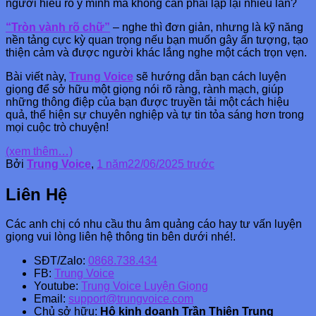
người hiểu rõ ý mình mà không cần phải lặp lại nhiều lần?
“Tròn vành rõ chữ”
– nghe thì đơn giản, nhưng là kỹ năng
nền tảng cực kỳ quan trọng nếu bạn muốn gây ấn tượng, tạo
thiện cảm và được người khác lắng nghe một cách trọn vẹn.
Bài viết này,
Trung Voice
sẽ hướng dẫn bạn cách luyện
giọng để sở hữu một giọng nói rõ ràng, rành mạch, giúp
những thông điệp của bạn được truyền tải một cách hiệu
quả, thể hiện sự chuyên nghiệp và tự tin tỏa sáng hơn trong
mọi cuộc trò chuyện!
(xem thêm…)
Bởi
Trung Voice
,
1 năm
22/06/2025
trước
Liên Hệ
Các anh chị có nhu cầu thu âm quảng cáo hay tư vấn luyện
giọng vui lòng liên hệ thông tin bên dưới nhé!.
SĐT/Zalo:
0868.738.434
FB:
Trung Voice
Youtube:
Trung Voice Luyện Giọng
Email:
support@trungvoice.com
Chủ sở hữu:
Hộ kinh doanh Trần Thiên Trung