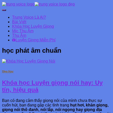
Chuyển
đổi
Trung Voice Là Ai?
Danh
Bài Viết
mục
Khóa Học Luyện Giọng
chính
Mic Thu Âm
Thu Âm
Luyện Giọng Miễn Phí
học phát âm chuẩn
Mẹo Hay
Khóa học Luyện giọng nói hay: Uy
tín, hiệu quả
Bạn có đang cảm thấy giọng nói của mình chưa thực sự
cuốn hút, bạn đang gặp các tình trạng
hụt hơi, khàn giọng,
giọng nói thô đanh, nói lắp, nói ngọng hay giọng địa