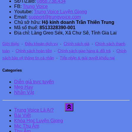
SĐT/Zalo:
0868.738.434
FB:
Trung Voice
Youtube:
Trung Voice Luyện Giọng
Email:
support@trungvoice.com
Chủ sở hữu:
Hộ kinh doanh Trần Thiên Trung
Mã số thuế:
8513328390-001
Địa chỉ: Làng Greo Sék, Xã Chư Sê, Tỉnh Gia Lai
Giới thiệu
·
Điều khoản dịch vụ
·
Chính sách giá
·
Chính sách thanh
toán
·
Chính sách hoàn tiền
·
Chính sách giao hàng & đổi trả
·
Chính
sách bảo vệ thông tin cá nhân
·
Tiếp nhận & giải quyết khiếu nại
Categories
Diễn giả trực tuyến
Mẹo Hay
Nhân Vật
Trung Voice Là Ai?
Bài Viết
Khóa Học Luyện Giọng
Mic Thu Âm
Thu Âm