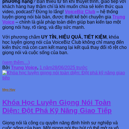
phương nặng
? Bạn thiếu tự tin khi thuyết trình, giao tiếp với
khách hàng hay thậm chí là khi muốn chia sẻ kiến thức qua
video, podcast? Đừng lo lắng!
VoiceBiz Club
– hệ thống
luyện giọng nói bài bản, được thiết kế bởi chuyên gia
Trung
Voice
– chính là giải pháp toàn diện giúp bạn kiến tạo một
giọng nói hay, rõ ràng, và đầy sức mạnh.
Với phương châm
UY TÍN, HIỆU QUẢ, TIẾT KIỆM
, khóa
học luyện giọng nói của VoiceBiz Club không chỉ mang đến
kiến thức mà còn cam kết mang lại kết quả thay đổi rõ rệt cho
giọng nói và cuộc sống của bạn.
(xem thêm…)
Bởi
Trung Voice
,
1 năm
28/06/2025
trước
Mẹo Hay
Khóa Học Luyện Giọng Nói Toàn
Diện: Đột Phá Kỹ Năng Giao Tiếp
Giọng nói là công cụ quyền năng định hình sự nghiệp và
cuộc sống của bạn. Một giọng nói thu hút có thể mở ra vô