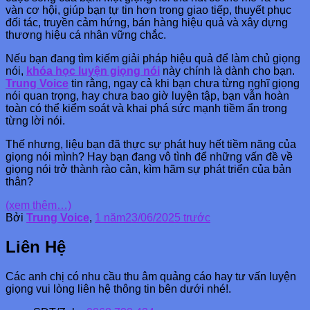
vàn cơ hội, giúp bạn tự tin hơn trong giao tiếp, thuyết phục
đối tác, truyền cảm hứng, bán hàng hiệu quả và xây dựng
thương hiệu cá nhân vững chắc.
Nếu bạn đang tìm kiếm giải pháp hiệu quả để làm chủ giọng
nói,
khóa học luyện giọng nói
này chính là dành cho bạn.
Trung Voice
tin rằng, ngay cả khi bạn chưa từng nghĩ giọng
nói quan trọng, hay chưa bao giờ luyện tập, bạn vẫn hoàn
toàn có thể kiểm soát và khai phá sức mạnh tiềm ẩn trong
từng lời nói.
Thế nhưng, liệu bạn đã thực sự phát huy hết tiềm năng của
giọng nói mình? Hay bạn đang vô tình để những vấn đề về
giọng nói trở thành rào cản, kìm hãm sự phát triển của bản
thân?
(xem thêm…)
Bởi
Trung Voice
,
1 năm
23/06/2025
trước
Liên Hệ
Các anh chị có nhu cầu thu âm quảng cáo hay tư vấn luyện
giọng vui lòng liên hệ thông tin bên dưới nhé!.