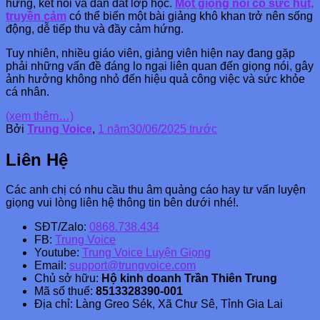
hứng, kết nối và dẫn dắt lớp học.
Một giọng nói có sức hút,
truyền cảm
có thể biến một bài giảng khô khan trở nên sống
động, dễ tiếp thu và đầy cảm hứng.
Tuy nhiên, nhiều giáo viên, giảng viên hiện nay đang gặp
phải những vấn đề đáng lo ngại liên quan đến giọng nói, gây
ảnh hưởng không nhỏ đến hiệu quả công việc và sức khỏe
cá nhân.
(xem thêm…)
Bởi
Trung Voice
,
1 năm
30/06/2025
trước
Liên Hệ
Các anh chị có nhu cầu thu âm quảng cáo hay tư vấn luyện
giọng vui lòng liên hệ thông tin bên dưới nhé!.
SĐT/Zalo:
0868.738.434
FB:
Trung Voice
Youtube:
Trung Voice Luyện Giọng
Email:
support@trungvoice.com
Chủ sở hữu:
Hộ kinh doanh Trần Thiên Trung
Mã số thuế:
8513328390-001
Địa chỉ: Làng Greo Sék, Xã Chư Sê, Tỉnh Gia Lai