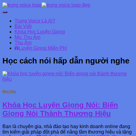
Chuyển
đổi
Trung Voice Là Ai?
Danh
Bài Viết
mục
Khóa Học Luyện Giọng
chính
Mic Thu Âm
Thu Âm
Luyện Giọng Miễn Phí
Học cách nói hấp dẫn người nghe
Mẹo Hay
Khóa Học Luyện Giọng Nói: Biến
Giọng Nói Thành Thương Hiệu
Bạn là chuyên gia, nhà đào tạo hay kinh doanh online đang
tìm kiếm giải pháp đột phá để nâng tầm thương hiệu và tăng