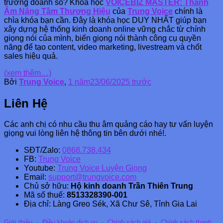
trưởng doanh số? Khóa học
VOICEBIZ MASTER: Thanh
Âm Nâng Tầm Thương Hiệu
của
Trung Voice
chính là
chìa khóa bạn cần. Đây là khóa học DUY NHẤT giúp bạn
xây dựng hệ thống kinh doanh online vững chắc từ chính
giọng nói của mình, biến giọng nói thành công cụ quyền
năng để tạo content, video marketing, livestream và chốt
sales hiệu quả.
(xem thêm…)
Bởi
Trung Voice
,
1 năm
23/06/2025
trước
Liên Hệ
Các anh chị có nhu cầu thu âm quảng cáo hay tư vấn luyện
giọng vui lòng liên hệ thông tin bên dưới nhé!.
SĐT/Zalo:
0868.738.434
FB:
Trung Voice
Youtube:
Trung Voice Luyện Giọng
Email:
support@trungvoice.com
Chủ sở hữu:
Hộ kinh doanh Trần Thiên Trung
Mã số thuế:
8513328390-001
Địa chỉ: Làng Greo Sék, Xã Chư Sê, Tỉnh Gia Lai
Giới thiệu
·
Điều khoản dịch vụ
·
Chính sách giá
·
Chính sách thanh