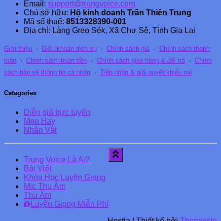
Email:
support@trungvoice.com
Chủ sở hữu:
Hộ kinh doanh Trần Thiên Trung
Mã số thuế:
8513328390-001
Địa chỉ: Làng Greo Sék, Xã Chư Sê, Tỉnh Gia Lai
Giới thiệu
·
Điều khoản dịch vụ
·
Chính sách giá
·
Chính sách thanh
toán
·
Chính sách hoàn tiền
·
Chính sách giao hàng & đổi trả
·
Chính
sách bảo vệ thông tin cá nhân
·
Tiếp nhận & giải quyết khiếu nại
Categories
Diễn giả trực tuyến
Mẹo Hay
Nhân Vật
Trung Voice Là Ai?
Bài Viết
Khóa Học Luyện Giọng
Mic Thu Âm
Thu Âm
Luyện Giọng Miễn Phí
Hestia | Thiết kế bởi
ThemeIsle