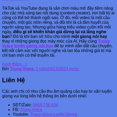
TikTok và YouTube đang là sân chơi màu mỡ đầy tiềm năng
cho các nhà sáng tạo nội dung (content creator), nơi bất kỳ ai
cũng có thể trở thành ngôi sao. Ở đó, mỗi video là một câu
chuyện, một góc nhìn riêng, và đôi khi là cả tâm huyết của
người sáng tạo. Nhưng giữa hàng triệu video cuộn trôi mỗi
ngày,
điều gì sẽ khiến khán giả dừng lại và lắng nghe
bạn
? Đó là khi bạn sở hữu cho mình
một giọng nói hay
thay vì những giọng đọc máy móc của AI. Hãy cùng
Trung
Voice
luyện giọng nói hay
để tự mình dẫn dắt câu chuyện,
kết nối cảm xúc với người nghe và lan tỏa những giá trị mà
chỉ bạn mới có thể truyền tải.
(xem thêm…)
Bởi
Trung Voice
,
2 năm
24/12/2024
trước
Liên Hệ
Các anh chị có nhu cầu thu âm quảng cáo hay tư vấn luyện
giọng vui lòng liên hệ thông tin bên dưới nhé!.
SĐT/Zalo:
0868.738.434
FB:
Trung Voice
Youtube:
Trung Voice Luyện Giọng