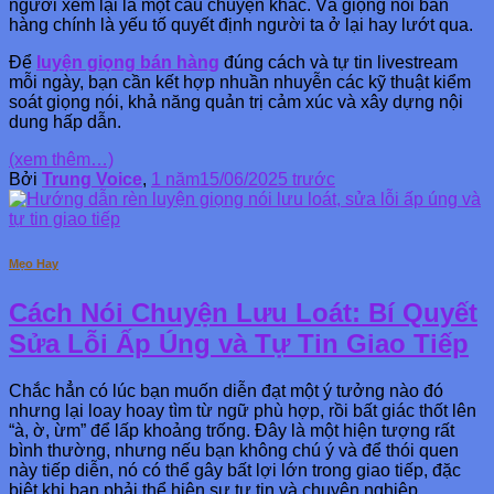
người xem lại là một câu chuyện khác. Và giọng nói bán
hàng chính là yếu tố quyết định người ta ở lại hay lướt qua.
Để
luyện giọng bán hàng
đúng cách và tự tin livestream
mỗi ngày, bạn cần kết hợp nhuần nhuyễn các kỹ thuật kiểm
soát giọng nói, khả năng quản trị cảm xúc và xây dựng nội
dung hấp dẫn.
(xem thêm…)
Bởi
Trung Voice
,
1 năm
15/06/2025
trước
Mẹo Hay
Cách Nói Chuyện Lưu Loát: Bí Quyết
Sửa Lỗi Ấp Úng và Tự Tin Giao Tiếp
Chắc hẳn có lúc bạn muốn diễn đạt một ý tưởng nào đó
nhưng lại loay hoay tìm từ ngữ phù hợp, rồi bất giác thốt lên
“à, ờ, ừm” để lấp khoảng trống. Đây là một hiện tượng rất
bình thường, nhưng nếu bạn không chú ý và để thói quen
này tiếp diễn, nó có thể gây bất lợi lớn trong giao tiếp, đặc
biệt khi bạn phải thể hiện sự tự tin và chuyên nghiệp.