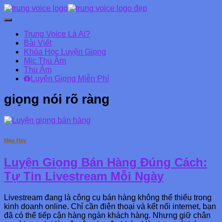
Chuyển
đổi
Trung Voice Là Ai?
Danh
Bài Viết
mục
Khóa Học Luyện Giọng
chính
Mic Thu Âm
Thu Âm
Luyện Giọng Miễn Phí
giọng nói rõ ràng
Mẹo Hay
Luyện Giọng Bán Hàng Đúng Cách:
Tự Tin Livestream Mỗi Ngày
Livestream đang là công cụ bán hàng không thể thiếu trong
kinh doanh online. Chỉ cần điện thoại và kết nối internet, bạn
đã có thể tiếp cận hàng ngàn khách hàng. Nhưng giữ chân