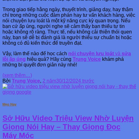
Trong giao tiếp hằng ngày, thuyết trình, giảng dạy, hay thậm
chí trong những cuộc đàm phán hay tư vấn khách hàng, việc
nói chuyện lưu loát là một kỹ năng cực kỳ quan trọng. Nếu
bạn cứ ấp úng, người nghe sẽ cảm thấy bạn thiếu tự tin
hoặc không rõ ràng. Thực tế, nếu không cải thiện thói quen
này, bạn sẽ dễ bị đánh giá là người thiếu sự chuẩn bị hoặc
không có đủ kiến thức để truyền đạt.
Vậy, làm thế nào để học cách
nói chuyện lưu loát
và
sửa
lỗi ấp úng
hiệu quả? Hãy cùng
Trung Voice
khám phá
những bí quyết đơn giản này nhé!
(xem thêm…)
Bởi
Trung Voice
,
2 năm
30/12/2024
trước
Mẹo Hay
Sở Hữu Video Triệu View Nhờ Luyện
Giọng Nói Hay – Thay Giọng Đọc
Máy Móc