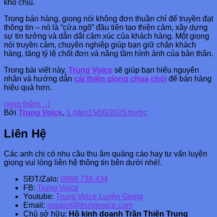
khó chịu.
Trong bán hàng, giọng nói không đơn thuần chỉ để truyền đạt
thông tin – nó là “cửa ngõ” đầu tiên tạo thiện cảm, xây dựng
sự tin tưởng và dẫn dắt cảm xúc của khách hàng. Một giọng
nói truyền cảm, chuyên nghiệp giúp bạn giữ chân khách
hàng, tăng tỷ lệ chốt đơn và nâng tầm hình ảnh của bản thân.
Trong bài viết này,
Trung Voice
sẽ giúp bạn hiểu nguyên
nhân và hướng dẫn
cải thiện giọng chua chói
để bán hàng
hiệu quả hơn.
(xem thêm…)
Bởi
Trung Voice
,
1 năm
15/06/2025
trước
Liên Hệ
Các anh chị có nhu cầu thu âm quảng cáo hay tư vấn luyện
giọng vui lòng liên hệ thông tin bên dưới nhé!.
SĐT/Zalo:
0868.738.434
FB:
Trung Voice
Youtube:
Trung Voice Luyện Giọng
Email:
support@trungvoice.com
Chủ sở hữu:
Hộ kinh doanh Trần Thiên Trung