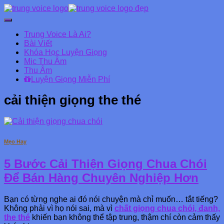
Chuyển
đổi
Trung Voice Là Ai?
Danh
Bài Viết
mục
Khóa Học Luyện Giọng
chính
Mic Thu Âm
Thu Âm
Luyện Giọng Miễn Phí
cải thiện giọng the thé
Mẹo Hay
5 Bước Cải Thiện Giọng Chua Chói
Để Bán Hàng Chuyên Nghiệp Hơn
Bạn có từng nghe ai đó nói chuyện mà chỉ muốn… tắt tiếng?
Không phải vì họ nói sai, mà vì
chất giọng chua chói, đanh,
the thé
khiến bạn không thể tập trung, thậm chí còn cảm thấy