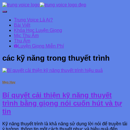
Chuyển
đổi
Trung Voice Là Ai?
Danh
Bài Viết
mục
Khóa Học Luyện Giọng
chính
Mic Thu Âm
Thu Âm
Luyện Giọng Miễn Phí
các kỹ năng trong thuyết trình
Mẹo Hay
Bí quyết cải thiện kỹ năng thuyết
trình bằng giọng nói cuốn hút và tự
tin
Kỹ năng thuyết trình là khả năng sử dụng lời nói để truyền tải
ý tưởng, thông tin một cách thuyết phục và hiệu quả đến