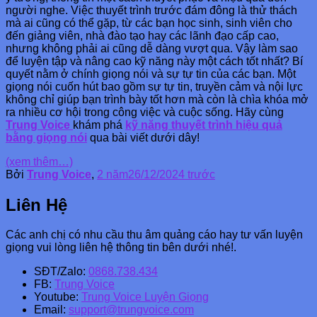
người nghe. Việc thuyết trình trước đám đông là thử thách
mà ai cũng có thể gặp, từ các bạn học sinh, sinh viên cho
đến giảng viên, nhà đào tạo hay các lãnh đạo cấp cao,
nhưng không phải ai cũng dễ dàng vượt qua. Vậy làm sao
để luyện tập và nâng cao kỹ năng này một cách tốt nhất? Bí
quyết nằm ở chính giọng nói và sự tự tin của các bạn. Một
giọng nói cuốn hút bao gồm sự tự tin, truyền cảm và nội lực
không chỉ giúp bạn trình bày tốt hơn mà còn là chìa khóa mở
ra nhiều cơ hội trong công việc và cuộc sống. Hãy cùng
Trung Voice
khám phá
kỹ năng thuyết trình hiệu quả
bằng giọng nói
qua bài viết dưới dây!
(xem thêm…)
Bởi
Trung Voice
,
2 năm
26/12/2024
trước
Liên Hệ
Các anh chị có nhu cầu thu âm quảng cáo hay tư vấn luyện
giọng vui lòng liên hệ thông tin bên dưới nhé!.
SĐT/Zalo:
0868.738.434
FB:
Trung Voice
Youtube:
Trung Voice Luyện Giọng
Email:
support@trungvoice.com